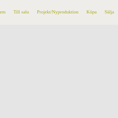
em
Till salu
Projekt/Nyproduktion
Köpa
Sälja