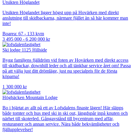
Utsikten Höglandet
Utsikten Höglandet ligger högst upp på Hovärken med direkt
anslutning till skidbackarna, närmare fjället än så här kommer man
inte!
Boarea: 67 - 133 kvm
3 495 000 - 6 200 000 kr
Ski lodge 1125 Hillside
Bygg familjens fjälldröm vid foten av Hovärken med direkt access
till skidbackar, downhill leder och all tänkbar service året om! Passa
på att välja just ditt drömläge, just nu specialpris för de första
köparna!
1 300 000 kr
Högbäcken Mountain Lodge
Bo i hjärtat av allt på ett av Lofsdalens finaste lägen! Här släpps
både tomter och hus med ski in ski out, längdspår inpå knuten och
närhet till skoterled. Gångavstånd till bycentrum med affär,
resturanger och annan service. Nära både bekvämligheter och
fjällupplevelser!