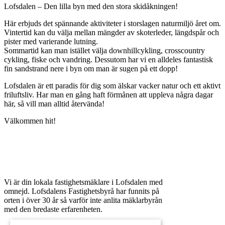
Lofsdalen – Den lilla byn med den stora skidåkningen!
Här erbjuds det spännande aktiviteter i storslagen naturmiljö året om.
Vintertid kan du välja mellan mängder av skoterleder, längdspår och
pister med varierande lutning.
Sommartid kan man istället välja downhillcykling, crosscountry
cykling, fiske och vandring. Dessutom har vi en alldeles fantastisk
fin sandstrand nere i byn om man är sugen på ett dopp!
Lofsdalen är ett paradis för dig som älskar vacker natur och ett aktivt
friluftsliv. Har man en gång haft förmånen att uppleva några dagar
här, så vill man alltid återvända!
Välkommen hit!
Vi är din lokala fastighetsmäklare i Lofsdalen med
omnejd. Lofsdalens Fastighetsbyrå har funnits på
orten i över 30 år så varför inte anlita mäklarbyrån
med den bredaste erfarenheten.