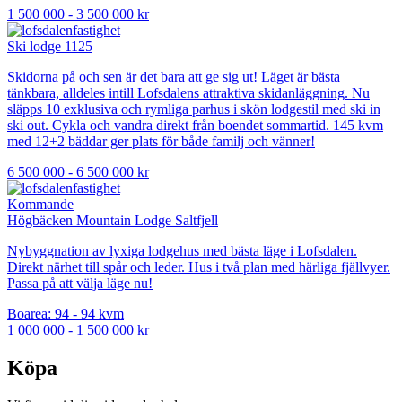
1 500 000 - 3 500 000 kr
Ski lodge 1125
Skidorna på och sen är det bara att ge sig ut! Läget är bästa
tänkbara, alldeles intill Lofsdalens attraktiva skidanläggning. Nu
släpps 10 exklusiva och rymliga parhus i skön lodgestil med ski in
ski out. Cykla och vandra direkt från boendet sommartid. 145 kvm
med 12+2 bäddar ger plats för både familj och vänner!
6 500 000 - 6 500 000 kr
Kommande
Högbäcken Mountain Lodge Saltfjell
Nybyggnation av lyxiga lodgehus med bästa läge i Lofsdalen.
Direkt närhet till spår och leder. Hus i två plan med härliga fjällvyer.
Passa på att välja läge nu!
Boarea: 94 - 94 kvm
1 000 000 - 1 500 000 kr
Köpa