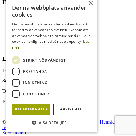
×
INFORMATION
Denna webbplats använder
cookies
Till Salu
Projekt/Nyproduktion
Denna webbplats använder cookies för att
Köpa
förbättra användarupplevelsen. Genom att
Sälja
använda vår webbplats samtycker du till alla
Om oss
Lofsdalen
cookies i enlighet med vår cookiepolicy.
Läs
Försäljningar
mer
LOFSDALENS FASTIGHETSBYRÅ
STRIKT NÖDVÄNDIGT
Lofsdalsvägen 37
PRESTANDA
842 96 Lofsdalen
INRIKTNING
Tel:
0680-410 32
FUNKTIONER
E-post:
info@lofsdalenfastighet.se
ACCEPTERA ALLA
AVVISA ALLT
© Lofsdalens Fastighetsbyrå AB
|
Administration
|
Hemsidan
VISA DETALJER
levereras av Kust IT
Scroll to top