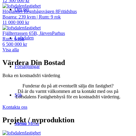
12 500 000 kr
Om oss
Höglandet Regnbågsvägen 8
Fritidshus
Boarea: 239 kvm
|
Rum: 9 rok
11 000 000 kr
Fjällterrassen 65B, Järven
Parhus
Lofsdalen
Rum: 6 rok
6 500 000 kr
Visa alla
Värdera Din Bostad
Försäljningar
Boka en kostnadsfri värdering
Funderar du på att eventuellt sälja din fastighet?
Då är du varmt välkommen att ta kontakt med oss på
Sök
Lofsdalens Fastighetsbyrå för en kostnadsfri värdering.
Kontakta oss
Projekt / nyproduktion
Menu
Menu