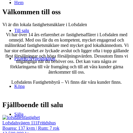
Hem
Välkommen till oss
Vi är din lokala fastighetsmäklare i Lofsdalen
Till salu
Vi har över 14 års erfarenhet av fastighetsaffärer i Lofsdalen med
omnejd. Med oss får du en kompetent, mycket engagerad och
målinriktad fastighetsmäklare med mycket god lokalkännedom. Vi
har stor erfarenhet av lyckade avslut och ligger ofta i topp gällande
flest försäljningar och höga försäljningsvärden. Dessutom finns vi
Projekt/Nyproduktion
tillgängliga när du behöver oss. Det kan vara några av
förklaringarna till vår framgång och till att våra kunder gärna
återkommer till oss.
Lofsdalens Fastighetsbyrå – Vi finns där våra kunder finns.
Köpa
Fjällboende till salu
Sälja
Lofsdalsvägen 111
Fritidshus
Boarea: 137 kvm
|
Rum: 7 rok