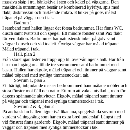
massiva skåp i trä, bänkskiva i sten och kakel på väggarna. Den
maskinella utrustningen består av kombinerad kyl/frys, spis med
fläkt, diskmaskin och fristående mikro. Klinker på golv, målad
träpanel på väggar och i tak.
Badrum 1
I samband med hallen ligger det första badrummet. Här finns WC,
dusch samt tvättställ och spegel. Ett mindre fönster samt Pax fläkt
för ventilation. Badrummet har naturstensklinker på golv samt
väggar i dusch och vid toalett. Övriga väggar har målad träpanel.
Målad träpanel i tak.
Hall, plan 2
Från storstugan leder en trapp upp till övervåningens hall. Härifrån
har man ingångarna till de tre sovrummen samt badrummet med
bastu. Hallen har ekgolv, målad träpanel och timmer på väggar samt
målad träpanel med synliga timmerstockar i tak.
Sovrum 1, plan 2
Ett härligt, inbjudande master bedroom med handmålade möbler och
stora fönster mot fjäll och natur. Ett rum att vakna utvilad i, redo för
dagens spännande aktiviteter. Ekgolv, målad träpanel samt timmer
på väggar och träpanel med synliga timmerstockar i tak.
Sovrum 2 & 3, plan 2
På andra sidan hallen ligger två likadana, spegelvända sovrum med
vardera våningssäng som har en extra bred underslaf. Längst ned
vid fönstret finns garderob. Ekgolv, målad träpanel samt timmer på
väggar och träpanel med synliga timmerstockar i tak.