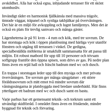
avskildhet. Alla har också egna, inbjudande terrasser för ett skönt
utomhusliv.
Invändigt råder en harmonisk fjällkänsla med massiva trägolv,
timrade väggar, träpanel och synliga takbjälkar på övervåningen.
Det här är en miljö för avkoppling och lugnt familjemys. Men det är
också en plats för trevlig samvaro och många gäster.
Lägenheterna är på 91 kvm - 4 rum och kök, med tre sovrum. De
har storstuga och kök i öppen planlösning med härliga vyer utanför
fönstren och utgång till terrassen i vinkel. De gedigna,
specialbeställda möblerna är smakfullt sammansatta för att passa till
miljön. Ett robust matbord för upp till 10 personer och trivsam
soffgrupp framför den öppna spisen, som drivs av gas. På nedre plan
finns även en rejäl hall och fräscht badrum med wc och dusch.
En trappa i storstugan leder upp till den mysiga och mer privata
övervåningen. Tre sovrum ger många sängplatser - ett större
föräldrasovrum och mitt emot två mindre sovrum där
våningssängarna är platsbyggda med bredare underbädd. Här finns
ytterligare ett badrum med wc och dusch samt en bastu.
Varje parhus har ett gemensamt teknik- och torkrum samt ett
utvändigt skidförråd. I området finns även en fristående, mindre
byggnad för teknik och förvaring.