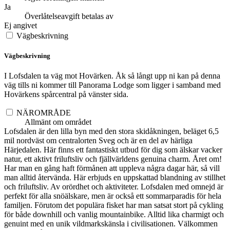
Ja
Överlåtelseavgift betalas av
Ej angivet
Vägbeskrivning
Vägbeskrivning
I Lofsdalen ta väg mot Hovärken. Åk så långt upp ni kan på denna
väg tills ni kommer till Panorama Lodge som ligger i samband med
Hovärkens spårcentral på vänster sida.
NÄROMRÅDE
Allmänt om området
Lofsdalen är den lilla byn med den stora skidåkningen, beläget 6,5
mil nordväst om centralorten Sveg och är en del av härliga
Härjedalen. Här finns ett fantastiskt utbud för dig som älskar vacker
natur, ett aktivt friluftsliv och fjällvärldens genuina charm. Året om!
Har man en gång haft förmånen att uppleva några dagar här, så vill
man alltid återvända. Här erbjuds en uppskattad blandning av stillhet
och friluftsliv. Av orördhet och aktiviteter. Lofsdalen med omnejd är
perfekt för alla snöälskare, men är också ett sommarparadis för hela
familjen. Förutom det populära fisket har man satsat stort på cykling
för både downhill och vanlig mountainbike. Alltid lika charmigt och
genuint med en unik vildmarkskänsla i civilisationen. Välkommen