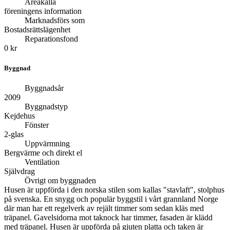
Areakälla
föreningens information
Marknadsförs som
Bostadsrättslägenhet
Reparationsfond
0 kr
Byggnad
Byggnadsår
2009
Byggnadstyp
Kejdehus
Fönster
2-glas
Uppvärmning
Bergvärme och direkt el
Ventilation
Självdrag
Övrigt om byggnaden
Husen är uppförda i den norska stilen som kallas "stavlaft", stolphus
på svenska. En snygg och populär byggstil i vårt grannland Norge
där man har ett regelverk av rejält timmer som sedan kläs med
träpanel. Gavelsidorna mot taknock har timmer, fasaden är klädd
med träpanel. Husen är uppförda på gjuten platta och taken är