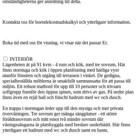
omständigheterna ger anledning till detta.
Kontakta oss för boendekostnadskalkyl och ytterligare information.
Boka tid med oss för visning, vi visar när det passar Er.
INTERIÖR
Lägenheten är på 91 kvm - 4 rum och kök, med tre sovrum. Här
finns storstuga och kök i öppen planlösning med härliga vyer
utanför fönstren och utgång till terrassen i vinkel. De gedigna,
specialbeställda möblerna är smakfullt sammansatta för att passa till
miljön. Ett robust matbord för upp till 10 personer och trivsam
soffgrupp framför den öppna spisen, som drivs av gas. På nedre plan
finns även en rejäl hall och fräscht badrum med wc och dusch.
En trappa i storstugan leder upp till den mysiga och mer privata
övervåningen. Tre sovrum ger många sängplatser - ett större
föräldrasovrum och mitt emot två mindre sovrum där
våningssängarna är platsbyggda med bredare underbädd. Här finns
ytterligare ett badrum med wc och dusch samt en bastu.