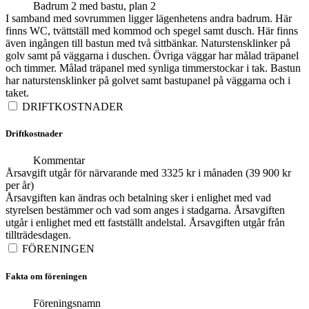
Badrum 2 med bastu, plan 2
I samband med sovrummen ligger lägenhetens andra badrum. Här
finns WC, tvättställ med kommod och spegel samt dusch. Här finns
även ingången till bastun med två sittbänkar. Naturstensklinker på
golv samt på väggarna i duschen. Övriga väggar har målad träpanel
och timmer. Målad träpanel med synliga timmerstockar i tak. Bastun
har naturstensklinker på golvet samt bastupanel på väggarna och i
taket.
DRIFTKOSTNADER
Driftkostnader
Kommentar
Årsavgift utgår för närvarande med 3325 kr i månaden (39 900 kr
per år)
Årsavgiften kan ändras och betalning sker i enlighet med vad
styrelsen bestämmer och vad som anges i stadgarna. Årsavgiften
utgår i enlighet med ett fastställt andelstal. Årsavgiften utgår från
tillträdesdagen.
FÖRENINGEN
Fakta om föreningen
Föreningsnamn