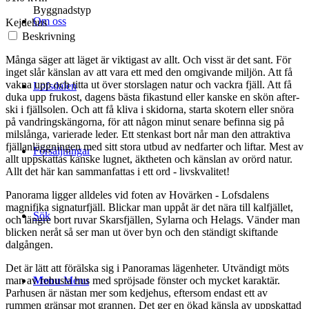
Byggnadstyp
Om oss
Kejdehus
Beskrivning
Många säger att läget är viktigast av allt. Och visst är det sant. För
inget slår känslan av att vara ett med den omgivande miljön. Att få
vakna upp och titta ut över storslagen natur och vackra fjäll. Att få
Lofsdalen
duka upp frukost, dagens bästa fikastund eller kanske en skön after-
ski i fjällsolen. Och att få kliva i skidorna, starta skotern eller snöra
på vandringskängorna, för att någon minut senare befinna sig på
milslånga, varierade leder. Ett stenkast bort når man den attraktiva
fjällanläggningen med sitt stora utbud av nedfarter och liftar. Mest av
Försäljningar
allt uppskattas kanske lugnet, äktheten och känslan av orörd natur.
Allt det här kan sammanfattas i ett ord - livskvalitet!
Panorama ligger alldeles vid foten av Hovärken - Lofsdalens
magnifika signaturfjäll. Blickar man uppåt är det nära till kalfjället,
Sök
och längre bort ruvar Skarsfjällen, Sylarna och Helags. Vänder man
blicken neråt så ser man ut över byn och den ständigt skiftande
dalgången.
Det är lätt att förälska sig i Panoramas lägenheter. Utvändigt möts
Menu
Menu
man av robusta hus med spröjsade fönster och mycket karaktär.
Parhusen är nästan mer som kedjehus, eftersom endast ett av
rummen gränsar mot grannen. Det ger en ökad känsla av uppskattad