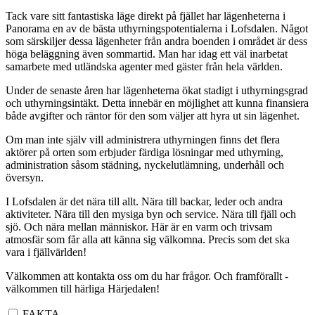
Tack vare sitt fantastiska läge direkt på fjället har lägenheterna i
Panorama en av de bästa uthyrningspotentialerna i Lofsdalen. Något
som särskiljer dessa lägenheter från andra boenden i området är dess
höga beläggning även sommartid. Man har idag ett väl inarbetat
samarbete med utländska agenter med gäster från hela världen.
Under de senaste åren har lägenheterna ökat stadigt i uthyrningsgrad
och uthyrningsintäkt. Detta innebär en möjlighet att kunna finansiera
både avgifter och räntor för den som väljer att hyra ut sin lägenhet.
Om man inte själv vill administrera uthyrningen finns det flera
aktörer på orten som erbjuder färdiga lösningar med uthyrning,
administration såsom städning, nyckelutlämning, underhåll och
översyn.
I Lofsdalen är det nära till allt. Nära till backar, leder och andra
aktiviteter. Nära till den mysiga byn och service. Nära till fjäll och
sjö. Och nära mellan människor. Här är en varm och trivsam
atmosfär som får alla att känna sig välkomna. Precis som det ska
vara i fjällvärlden!
Välkommen att kontakta oss om du har frågor. Och framförallt -
välkommen till härliga Härjedalen!
FAKTA