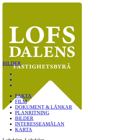
BILDER
FAKTA
FILM
DOKUMENT & LÄNKAR
PLANRITNING
BILDER
INTERESSEAMÄLAN
KARTA