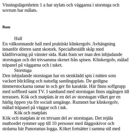
Visningslägenheten 1 a har stylats och väggarna i storstuga och
sovrum har målats.
Rum
Hall
En välkomnande hall med praktiskt klinkergolv. Avhängning
innanför dörren samt skotork. Specialbeställt skåp med
klädförvaring på vänster sida. Rakt fram ser man den inbjudande
storstugan och det trivsamma skenet från spisen. Klinkergolv, målad
träpanel på väggarna och i taket.
Storstuga
Den inbjudande storstugan har en stenklädd spis i mitten som
vackert blickfång och naturlig samlingsplats. De gedigna
timmerstockarna ramar in och ger fin karaktär. Här finns soffgrupp
med soffbord samt TV. I samband med storstugan finns utgången till
terrassen. Kök och matplats är en del av storstugan vilket ger en
härlig öppen yta för socialt umgänge. Rummet har klinkergolv,
målad träpanel på väggar och i tak.
Kök och matplats
Kök och matplats är en trivsam del av storstugan. Det rejäla
matbordet rymmer upp till 10 personer med iläggsskivor och
stolarna bär Panoramas logga. Köket fortsätter i samma stil med