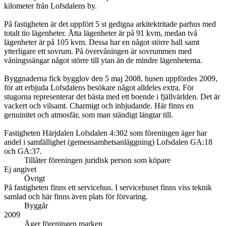
kilometer från Lofsdalens by.
På fastigheten är det uppfört 5 st gedigna arkitektritade parhus med
totalt tio lägenheter. Åtta lägenheter är på 91 kvm, medan två
lägenheter är på 105 kvm. Dessa har en något större hall samt
ytterligare ett sovrum. På övervåningen är sovrummen med
våningssängar något större till ytan än de mindre lägenheterna.
Byggnaderna fick bygglov den 5 maj 2008, husen uppfördes 2009,
för att erbjuda Lofsdalens besökare något alldeles extra. För
stugorna representerar det bästa med ett boende i fjällvärlden. Det är
vackert och vilsamt. Charmigt och inbjudande. Här finns en
genuinitet och atmosfär, som man ständigt längtar till.
Fastigheten Härjdalen Lofsdalen 4:302 som föreningen äger har
andel i samfällighet (gemensamhetsanläggning) Lofsdalen GA:18
och GA:37.
Tillåter föreningen juridisk person som köpare
Ej angivet
Övrigt
På fastigheten finns ett servicehus. I servicehuset finns viss teknik
samlad och här finns även plats för förvaring.
Byggår
2009
Äger föreningen marken