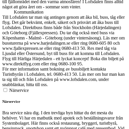
till fjällområdet med den varma atmosfären! I Lofsdalen finns alltid
något att göra året om - sommar som vinter.
Kommunikation
Till Lofsdalen tar man sig antingen genom att åka bil, buss, tåg eller
flyg. Det går bekvämt, enkelt, säkert och prisvärt att åka buss till
Lofsdalen. Direktbuss finns både från Stockholm (Härjedalingen)
och Göteborg (Fjällexpressen). Du tar dig också med buss via
Köpenhamn - Malmö - Göteborg (under vintersäsong). Läs mer om
bussturerna på www.harjedalingen.se eller ring 0680-605 80 och
www.fjallexpressen.se eller ring 0680-413 50. Res med tåg via
Ljusdal eller Östersund, byt till buss för att komma till Lofsdalen.
Flyg till Härliga Härjedalen - ett lyckat koncept! Boka din biljett på
www.direktflyg.com eller ring 0680-100 95.
För mer information samt bokning av bussbiljett kontakta
Turistbyrån i Lofsdalen, tel. 0680-413 50. Läs mer om hur man kan
ta sig till och från Lofsdalen på www.lofsdalen.com, under
snabblänkar, hitta till oss.
Närservice
Närservice
Bra service nära dig. I den trevliga byn hittar du det mesta du
behöver. Vi har en matbutik med apotek och beställningsvaror från
Systembolaget. Här finns också restaurang, bryggeri, turistbyrå,
bensinmack, sportshop samt ett nyöppnat café med presentbod. Vid