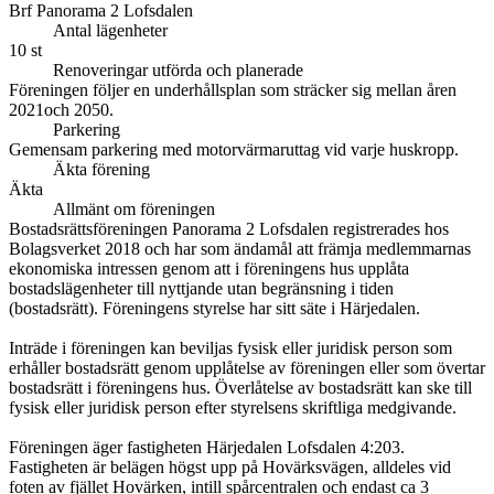
Brf Panorama 2 Lofsdalen
Antal lägenheter
10 st
Renoveringar utförda och planerade
Föreningen följer en underhållsplan som sträcker sig mellan åren
2021och 2050.
Parkering
Gemensam parkering med motorvärmaruttag vid varje huskropp.
Äkta förening
Äkta
Allmänt om föreningen
Bostadsrättsföreningen Panorama 2 Lofsdalen registrerades hos
Bolagsverket 2018 och har som ändamål att främja medlemmarnas
ekonomiska intressen genom att i föreningens hus upplåta
bostadslägenheter till nyttjande utan begränsning i tiden
(bostadsrätt). Föreningens styrelse har sitt säte i Härjedalen.
Inträde i föreningen kan beviljas fysisk eller juridisk person som
erhåller bostadsrätt genom upplåtelse av föreningen eller som övertar
bostadsrätt i föreningens hus. Överlåtelse av bostadsrätt kan ske till
fysisk eller juridisk person efter styrelsens skriftliga medgivande.
Föreningen äger fastigheten Härjedalen Lofsdalen 4:203.
Fastigheten är belägen högst upp på Hovärksvägen, alldeles vid
foten av fjället Hovärken, intill spårcentralen och endast ca 3