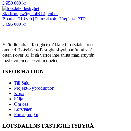
2 950 000 kr
Skidcampsvägen 4B
Lägenhet
Boarea: 91 kvm
|
Rum: 4 rok
|
Uteplats
|
2TR
3 695 000 kr
Vi är din lokala fastighetsmäklare i Lofsdalen med
omnejd. Lofsdalens Fastighetsbyrå har funnits på
orten i över 30 år så varför inte anlita mäklarbyrån
med den bredaste erfarenheten.
INFORMATION
Till Salu
Projekt/Nyproduktion
Köpa
Sälja
Om oss
Lofsdalen
Försäljningar
LOFSDALENS FASTIGHETSBYRÅ