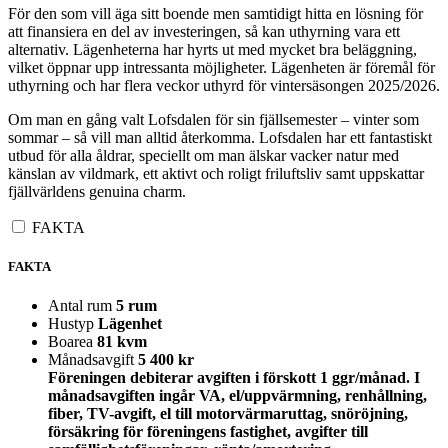
För den som vill äga sitt boende men samtidigt hitta en lösning för
att finansiera en del av investeringen, så kan uthyrning vara ett
alternativ. Lägenheterna har hyrts ut med mycket bra beläggning,
vilket öppnar upp intressanta möjligheter. Lägenheten är föremål för
uthyrning och har flera veckor uthyrd för vintersäsongen 2025/2026.
Om man en gång valt Lofsdalen för sin fjällsemester – vinter som
sommar – så vill man alltid återkomma. Lofsdalen har ett fantastiskt
utbud för alla åldrar, speciellt om man älskar vacker natur med
känslan av vildmark, ett aktivt och roligt friluftsliv samt uppskattar
fjällvärldens genuina charm.
FAKTA
FAKTA
Antal rum
5 rum
Hustyp
Lägenhet
Boarea
81 kvm
Månadsavgift
5 400 kr
Föreningen debiterar avgiften i förskott 1 ggr/månad. I
månadsavgiften ingår VA, el/uppvärmning, renhållning,
fiber, TV-avgift, el till motorvärmaruttag, snöröjning,
försäkring för föreningens fastighet, avgifter till