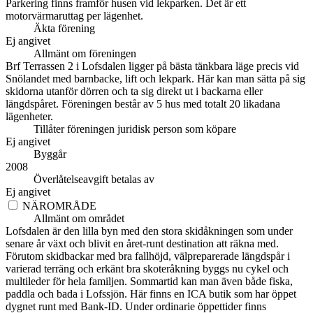
Parkering finns framför husen vid lekparken. Det är ett
motorvärmaruttag per lägenhet.
Äkta förening
Ej angivet
Allmänt om föreningen
Brf Terrassen 2 i Lofsdalen ligger på bästa tänkbara läge precis vid
Snölandet med barnbacke, lift och lekpark. Här kan man sätta på sig
skidorna utanför dörren och ta sig direkt ut i backarna eller
längdspåret. Föreningen består av 5 hus med totalt 20 likadana
lägenheter.
Tillåter föreningen juridisk person som köpare
Ej angivet
Byggår
2008
Överlåtelseavgift betalas av
Ej angivet
NÄROMRÅDE
Allmänt om området
Lofsdalen är den lilla byn med den stora skidåkningen som under
senare år växt och blivit en året-runt destination att räkna med.
Förutom skidbackar med bra fallhöjd, välpreparerade längdspår i
varierad terräng och erkänt bra skoteråkning byggs nu cykel och
multileder för hela familjen. Sommartid kan man även både fiska,
paddla och bada i Lofssjön. Här finns en ICA butik som har öppet
dygnet runt med Bank-ID. Under ordinarie öppettider finns