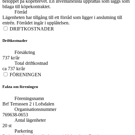
beloppet på köpebrevet. En inventarielista upprättas som läggs som
bilaga till köpekontraktet.
Förråd
Lägenheten har tillgång till ett förråd som ligger i anslutning till
entrén. Förrådet ingår i upplåtelsen.
DRIFTKOSTNADER
Driftkostnader
Försäkring
737 kr/år
Total driftkostnad
ca 737 kr/år
FÖRENINGEN
Fakta om föreningen
Föreningsnamn
Brf Terrassen 2 i Lofsdalen
Organisationsnummer
769638-0653
Antal lägenheter
20 st
Parkering