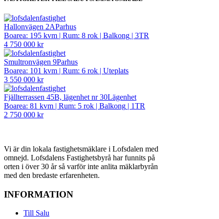
Hallonvägen 2A
Parhus
Boarea: 195 kvm
|
Rum: 8 rok
|
Balkong
|
3TR
4 750 000 kr
Smultronvägen 9
Parhus
Boarea: 101 kvm
|
Rum: 6 rok
|
Uteplats
3 550 000 kr
Fjällterrassen 45B, lägenhet nr 30
Lägenhet
Boarea: 81 kvm
|
Rum: 5 rok
|
Balkong
|
1TR
2 750 000 kr
Vi är din lokala fastighetsmäklare i Lofsdalen med
omnejd. Lofsdalens Fastighetsbyrå har funnits på
orten i över 30 år så varför inte anlita mäklarbyrån
med den bredaste erfarenheten.
INFORMATION
Till Salu