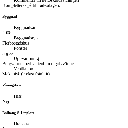
Kommentar till nettoskuldsättningen
Kompletteras på tillträdesdagen.
Byggnad
Byggnadsår
2008
Byggnadstyp
Flerbostadshus
Fönster
3-glas
Uppvärmning
Bergvärme med vattenburen golvvärme
Ventilation
Mekanisk (endast frånluft)
Våning/hiss
Hiss
Nej
Balkong & Uteplats
Uteplats