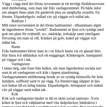
Vägg i vägg med det första sovrummet är ett trevligt föräldrasovrum
med dubbelsäng, som man når från vardagsrummet. På båda sidor
om sängen finns plats för garderob plus en sänghylla ovanför. Ett
fönster. Ekparkettgolv, målad väv på väggar och målat tak.
Badrum 1
Mitt emot sovrummen är det första badrummet - tillsammans utgör
de lägenhetens första ”sovdel”. Badrummet är ljust och rymligt med
gott om plats för tvättställ, wc, städskåp, torkskåp samt ytterligare
förvaring om man så vill. Klinker på golv, kakel på väggar och
målat tak.
Bastu
Från badrummet kliver man in i en fräsch bastu via en glasad dörr.
Här finns två sittbänkar och ett elaggregat. Klinkergolv, bastupanel
på väggar och i tak.
Vardagsrum
I nästa steg, rakt fram från hallen, når man lägenhetens sociala nav
som är ett vardagsrum och kök i öppen planlösning.
Vardagsrummets möblemang består av en rymlig hörnsoffa för hela
familjen, soffbord samt tv på vägg. En fönstervägg släpper in ljus
och bidrar till en luftig känsla. Ekparkettgolv, bröstpanel och målad
väv på väggar samt målat tak.
Kök
Kök och vardagsrum bjuder in till en skön social samvaro. Även
köket är ljust och välplanerat med vita skåpsluckor, bänkskiva i
laminat samt diskbänk i rostfritt med kakel ovanför. Den maskinella