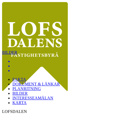
BILDER
FAKTA
DOKUMENT & LÄNKAR
PLANRITNING
BILDER
INTERESSEAMÄLAN
KARTA
LOFSDALEN