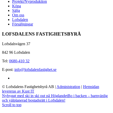
Projekt/Nyproduktion
Köpa
Sälja
Om oss
Lofsdalen
Försäljningar
LOFSDALENS FASTIGHETSBYRÅ
Lofsdalsvägen 37
842 96 Lofsdalen
Tel:
0680-410 32
E-post:
info@lofsdalenfastighet.se
© Lofsdalens Fastighetsbyrå AB
|
Administration
|
Hemsidan
levereras av Kust IT
Nybyggt med ski in ski out på Höglandet
Bo i backen – barnvänlig
och välplanerad bostadsrätt i Lofsdalen!
Scroll to top