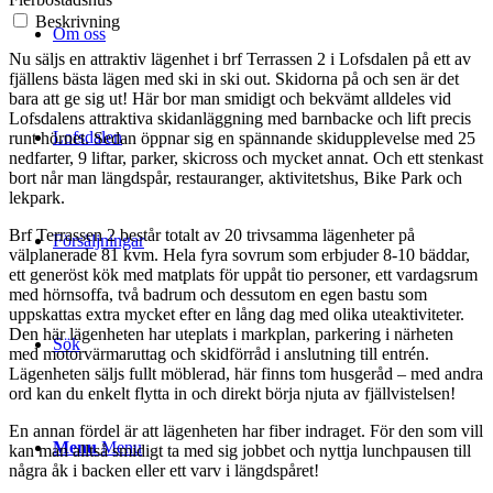
Beskrivning
Om oss
Nu säljs en attraktiv lägenhet i brf Terrassen 2 i Lofsdalen på ett av
fjällens bästa lägen med ski in ski out. Skidorna på och sen är det
bara att ge sig ut! Här bor man smidigt och bekvämt alldeles vid
Lofsdalens attraktiva skidanläggning med barnbacke och lift precis
Lofsdalen
runt hörnet. Sedan öppnar sig en spännande skidupplevelse med 25
nedfarter, 9 liftar, parker, skicross och mycket annat. Och ett stenkast
bort når man längdspår, restauranger, aktivitetshus, Bike Park och
lekpark.
Brf Terrassen 2 består totalt av 20 trivsamma lägenheter på
Försäljningar
välplanerade 81 kvm. Hela fyra sovrum som erbjuder 8-10 bäddar,
ett generöst kök med matplats för uppåt tio personer, ett vardagsrum
med hörnsoffa, två badrum och dessutom en egen bastu som
uppskattas extra mycket efter en lång dag med olika uteaktiviteter.
Den här lägenheten har uteplats i markplan, parkering i närheten
Sök
med motorvärmaruttag och skidförråd i anslutning till entrén.
Lägenheten säljs fullt möblerad, här finns tom husgeråd – med andra
ord kan du enkelt flytta in och direkt börja njuta av fjällvistelsen!
En annan fördel är att lägenheten har fiber indraget. För den som vill
Menu
Menu
kan man alltså smidigt ta med sig jobbet och nyttja lunchpausen till
några åk i backen eller ett varv i längdspåret!