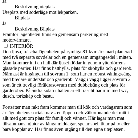
Ja
Beskrivning uteplats
Uteplats med söderläge mot lekparken.
Bilplats
Ja
Beskrivning Bilplats
Framför lägenheten finns en gemensam parkering med
motorvärmare.
INTERIÖR
Den ljusa, fräscha lägenheten på rymliga 81 kvm är smart planerad
med två separata sovdelar och en gemensam umgängesdel i mitten.
Man kommer in i en hall där ljuset flödar in genom ytterdörrens
glasade partier. Här finns hatthylla, plats för skohylla och garderob.
Närmast är ingången till sovrum 1, som har en robust våningssäng
med bredare underslaf och garderob. Vägg i vägg ligger sovrum 2
som är ett trevligt föräldrasovrum med dubbelsäng och plats för
garderober. På andra sidan i hallen är ett fräscht badrum med wc,
dusch, torkskåp och bastu.
Fortsätter man rakt fram kommer man till kök och vardagsrum som
är lägenhetens sociala nav - en öppen och välkomnande del mitt i
allt med gott om plats för familj och vänner. Här lagar man mat
tillsammans, njuter av långa middagar, spelar spel, tittar på tv eller
bara kopplar av. Här finns även utgång till den egna uteplatsen.