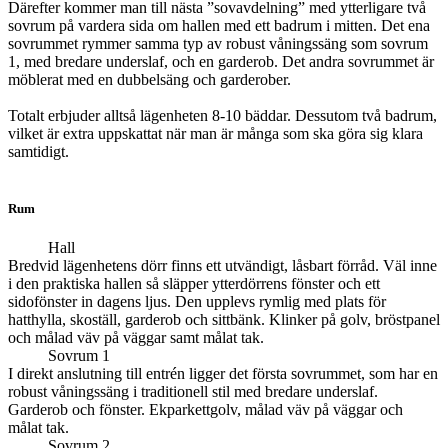
Därefter kommer man till nästa ”sovavdelning” med ytterligare två
sovrum på vardera sida om hallen med ett badrum i mitten. Det ena
sovrummet rymmer samma typ av robust våningssäng som sovrum
1, med bredare underslaf, och en garderob. Det andra sovrummet är
möblerat med en dubbelsäng och garderober.
Totalt erbjuder alltså lägenheten 8-10 bäddar. Dessutom två badrum,
vilket är extra uppskattat när man är många som ska göra sig klara
samtidigt.
Rum
Hall
Bredvid lägenhetens dörr finns ett utvändigt, låsbart förråd. Väl inne
i den praktiska hallen så släpper ytterdörrens fönster och ett
sidofönster in dagens ljus. Den upplevs rymlig med plats för
hatthylla, skoställ, garderob och sittbänk. Klinker på golv, bröstpanel
och målad väv på väggar samt målat tak.
Sovrum 1
I direkt anslutning till entrén ligger det första sovrummet, som har en
robust våningssäng i traditionell stil med bredare underslaf.
Garderob och fönster. Ekparkettgolv, målad väv på väggar och
målat tak.
Sovrum 2