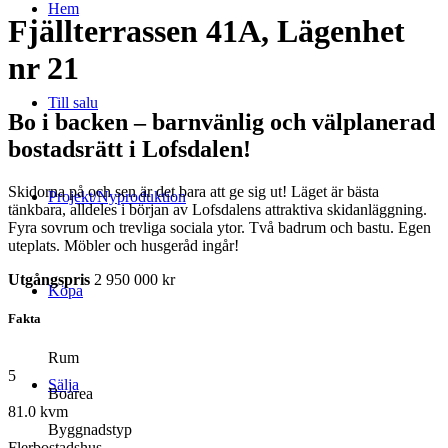
Hem
Fjällterrassen 41A, Lägenhet
nr 21
Till salu
Bo i backen – barnvänlig och välplanerad
bostadsrätt i Lofsdalen!
Skidorna på och sen är det bara att ge sig ut! Läget är bästa
Projekt/Nyproduktion
tänkbara, alldeles i början av Lofsdalens attraktiva skidanläggning.
Fyra sovrum och trevliga sociala ytor. Två badrum och bastu. Egen
uteplats. Möbler och husgeråd ingår!
Utgångspris
2 950 000 kr
Köpa
Fakta
Rum
5
Sälja
Boarea
81.0 kvm
Byggnadstyp
Flerbostadshus