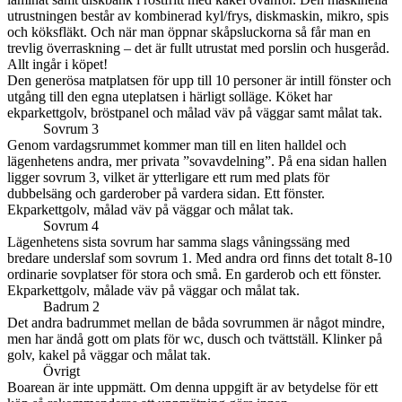
utrustningen består av kombinerad kyl/frys, diskmaskin, mikro, spis
och köksfläkt. Och när man öppnar skåpsluckorna så får man en
trevlig överraskning – det är fullt utrustat med porslin och husgeråd.
Allt ingår i köpet!
Den generösa matplatsen för upp till 10 personer är intill fönster och
utgång till den egna uteplatsen i härligt solläge. Köket har
ekparkettgolv, bröstpanel och målad väv på väggar samt målat tak.
Sovrum 3
Genom vardagsrummet kommer man till en liten halldel och
lägenhetens andra, mer privata ”sovavdelning”. På ena sidan hallen
ligger sovrum 3, vilket är ytterligare ett rum med plats för
dubbelsäng och garderober på vardera sidan. Ett fönster.
Ekparkettgolv, målad väv på väggar och målat tak.
Sovrum 4
Lägenhetens sista sovrum har samma slags våningssäng med
bredare underslaf som sovrum 1. Med andra ord finns det totalt 8-10
ordinarie sovplatser för stora och små. En garderob och ett fönster.
Ekparkettgolv, målade väv på väggar och målat tak.
Badrum 2
Det andra badrummet mellan de båda sovrummen är något mindre,
men har ändå gott om plats för wc, dusch och tvättställ. Klinker på
golv, kakel på väggar och målat tak.
Övrigt
Boarean är inte uppmätt. Om denna uppgift är av betydelse för ett