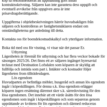
köp så rekommenderas att uppmätning görs innan
kontraktsskrivning. Säljaren kan inte garantera dess uppgift och
eventuell avvikelse från uppgiven area är inte
prisavdragsberättigande.
Uppgifterna i objektbeskrivningen härrör huvudsakligen från
säljaren och kontrolleras av fastighetsmäklaren endast om
omständigheterna ger anledning till detta.
Kontakta oss för boendekostnadskalkyl och ytterligare information.
Boka tid med oss för visning, vi visar när det passar Er.
Uthyrning
Lägenheten är föremål för uthyrning och har flera veckor bokade för
säsongen 2025/26. Det finns ett av säljaren ingånget hyresavtal
tecknat med Destination Lofsdalen som köparen är skyldig att
fullfölja och inträda som part i. Intäkter och kostnader följer
lägenheten from tillträdesdagen.
Lös egendom
Huvudparten av befintliga möbler, husgeråd och annan lös egendom
ingår i köpeskillingen. För denna s.k. lösa egendom erlägger
köparen ingen ersättning däremot sker s.k. särredovisning för den
lösa egendomen. Det innebär att ett värde åsätts för den lösa
egendomen som ingår i köpeskillingen och som separeras genom
upprättande av kvittens för lös egendom och därmed reduceras