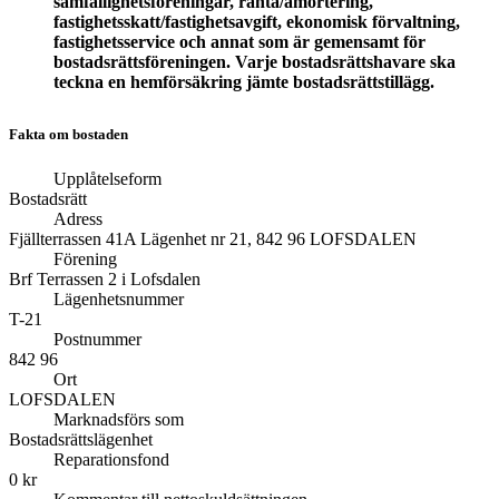
samfällighetsföreningar, ränta/amortering,
fastighetsskatt/fastighetsavgift, ekonomisk förvaltning,
fastighetsservice och annat som är gemensamt för
bostadsrättsföreningen. Varje bostadsrättshavare ska
teckna en hemförsäkring jämte bostadsrättstillägg.
Fakta om bostaden
Upplåtelseform
Bostadsrätt
Adress
Fjällterrassen 41A Lägenhet nr 21, 842 96 LOFSDALEN
Förening
Brf Terrassen 2 i Lofsdalen
Lägenhetsnummer
T-21
Postnummer
842 96
Ort
LOFSDALEN
Marknadsförs som
Bostadsrättslägenhet
Reparationsfond
0 kr