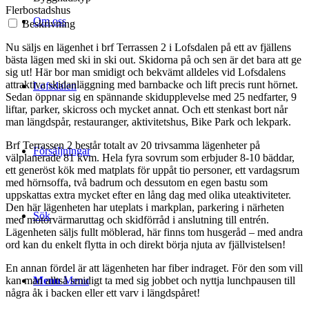
Flerbostadshus
Om oss
Beskrivning
Nu säljs en lägenhet i brf Terrassen 2 i Lofsdalen på ett av fjällens
bästa lägen med ski in ski out. Skidorna på och sen är det bara att ge
sig ut! Här bor man smidigt och bekvämt alldeles vid Lofsdalens
attraktiva skidanläggning med barnbacke och lift precis runt hörnet.
Lofsdalen
Sedan öppnar sig en spännande skidupplevelse med 25 nedfarter, 9
liftar, parker, skicross och mycket annat. Och ett stenkast bort når
man längdspår, restauranger, aktivitetshus, Bike Park och lekpark.
Brf Terrassen 2 består totalt av 20 trivsamma lägenheter på
Försäljningar
välplanerade 81 kvm. Hela fyra sovrum som erbjuder 8-10 bäddar,
ett generöst kök med matplats för uppåt tio personer, ett vardagsrum
med hörnsoffa, två badrum och dessutom en egen bastu som
uppskattas extra mycket efter en lång dag med olika uteaktiviteter.
Den här lägenheten har uteplats i markplan, parkering i närheten
Sök
med motorvärmaruttag och skidförråd i anslutning till entrén.
Lägenheten säljs fullt möblerad, här finns tom husgeråd – med andra
ord kan du enkelt flytta in och direkt börja njuta av fjällvistelsen!
En annan fördel är att lägenheten har fiber indraget. För den som vill
Menu
Menu
kan man alltså smidigt ta med sig jobbet och nyttja lunchpausen till
några åk i backen eller ett varv i längdspåret!