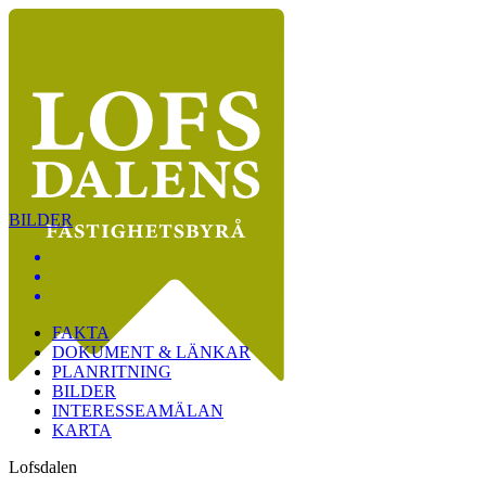
BILDER
FAKTA
DOKUMENT & LÄNKAR
PLANRITNING
BILDER
INTERESSEAMÄLAN
KARTA
Lofsdalen