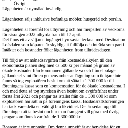
Övrigt
Lägenheten är nymålad invändigt.
Lägenheten säljs inklusive befintliga möbler, husgeråd och porslin.
Lägenheten är föremål för uthyrning och har merparten av veckorna
för säsongen 2022 uthyrda fram till 17 april.
Det finns ett av säljaren ingånget hyresavtal tecknat med Destination
Lofsdalen som köparen är skyldig att fullfölja och inträda som part i.
Intäkter och kostnader följer lägenheten from tillträdesdagen.
Till följd av att månadsavgiften från kostnadskalkylen till den
ekonomiska planen steg med ca 500 kr per månad på grund av
ökade kostnader från kommunen gällande va och från elbolaget
gällande el samt för en gemensamhetsanläggning som tidigare inte
fanns så tog exploatören beslut om att sätta in 1 300 000 kr till
föreningens kassa som en kompensation för de ökade kostnaderna. I
och med detta så tog styrelsen även beslut om avgiftsfrihet under
första året 2021 och pengar tas istället från de 1 300 000 kr som
exploatören har satt in på föreningens kassa. Bostadsrättsföreningen
har tack vare detta en väldigt bra likviditet. Det är sedan upp till
föreningen att ta beslut om hur man framgent vill göra med övriga
pengar som finns kvar från de 1 300 000 kr.
Boarean är inte uppmätt. Om denna uppgift är av betydelse för ett