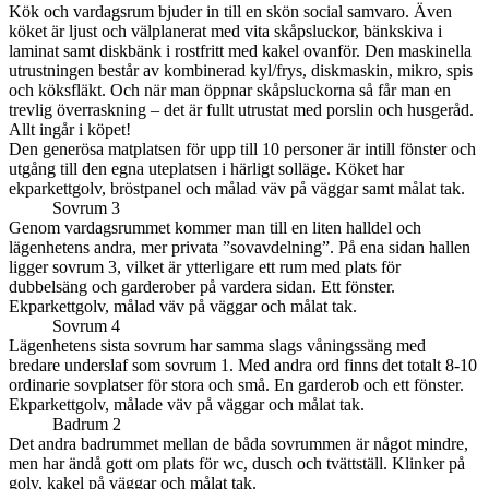
Kök och vardagsrum bjuder in till en skön social samvaro. Även
köket är ljust och välplanerat med vita skåpsluckor, bänkskiva i
laminat samt diskbänk i rostfritt med kakel ovanför. Den maskinella
utrustningen består av kombinerad kyl/frys, diskmaskin, mikro, spis
och köksfläkt. Och när man öppnar skåpsluckorna så får man en
trevlig överraskning – det är fullt utrustat med porslin och husgeråd.
Allt ingår i köpet!
Den generösa matplatsen för upp till 10 personer är intill fönster och
utgång till den egna uteplatsen i härligt solläge. Köket har
ekparkettgolv, bröstpanel och målad väv på väggar samt målat tak.
Sovrum 3
Genom vardagsrummet kommer man till en liten halldel och
lägenhetens andra, mer privata ”sovavdelning”. På ena sidan hallen
ligger sovrum 3, vilket är ytterligare ett rum med plats för
dubbelsäng och garderober på vardera sidan. Ett fönster.
Ekparkettgolv, målad väv på väggar och målat tak.
Sovrum 4
Lägenhetens sista sovrum har samma slags våningssäng med
bredare underslaf som sovrum 1. Med andra ord finns det totalt 8-10
ordinarie sovplatser för stora och små. En garderob och ett fönster.
Ekparkettgolv, målade väv på väggar och målat tak.
Badrum 2
Det andra badrummet mellan de båda sovrummen är något mindre,
men har ändå gott om plats för wc, dusch och tvättställ. Klinker på
golv, kakel på väggar och målat tak.