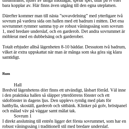
tillsammans, njuter av långa middagar, spelar spel, tittar på tv eller
bara kopplar av. Här finns även utgång till den egna uteplatsen.
Därefter kommer man till nästa ”sovavdelning” med ytterligare två
sovrum på vardera sida om hallen med ett badrum i mitten. Det ena
sovrummet rymmer samma typ av robust våningssäng som sovrum
1, med bredare underslaf, och en garderob. Det andra sovrummet är
möblerat med en dubbelsäng och garderober.
Totalt erbjuder alltså lägenheten 8-10 bäddar. Dessutom två badrum,
vilket är extra uppskattat när man är många som ska göra sig klara
samtidigt.
Rum
Hall
Bredvid lägenhetens dörr finns ett utvändigt, låsbart förråd. Väl inne
i den praktiska hallen så släpper ytterdörrens fönster och ett
sidofönster in dagens ljus. Den upplevs rymlig med plats för
hatthylla, skoställ, garderob och sittbänk. Klinker på golv, bröstpanel
och målad väv på väggar samt målat tak.
Sovrum 1
I direkt anslutning till entrén ligger det första sovrummet, som har en
robust våningssäng i traditionell stil med bredare underslaf.