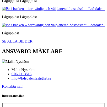
Lågupplöst Lågupplöst
Lågupplöst Lågupplöst
Lågupplöst
SE ALLA BILDER
ANSVARIG MÄKLARE
Malin Nyström
070-2113518
info@lofsdalenfastighet.se
Kontakta mig
Intresseanmälan