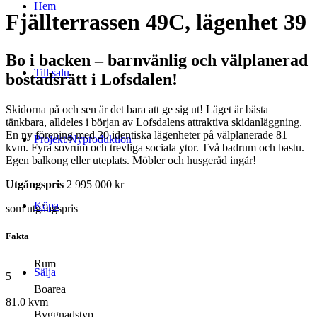
Hem
Fjällterrassen 49C, lägenhet 39
Bo i backen – barnvänlig och välplanerad
Till salu
bostadsrätt i Lofsdalen!
Skidorna på och sen är det bara att ge sig ut! Läget är bästa
tänkbara, alldeles i början av Lofsdalens attraktiva skidanläggning.
En ny förening med 20 identiska lägenheter på välplanerade 81
Projekt/Nyproduktion
kvm. Fyra sovrum och trevliga sociala ytor. Två badrum och bastu.
Egen balkong eller uteplats. Möbler och husgeråd ingår!
Utgångspris
2 995 000 kr
Köpa
som utgångspris
Fakta
Rum
Sälja
5
Boarea
81.0 kvm
Byggnadstyp