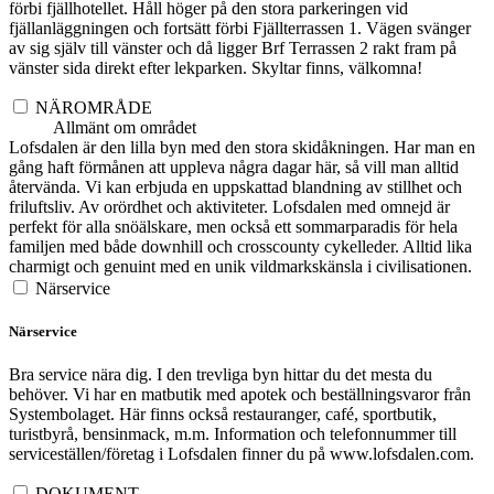
förbi fjällhotellet. Håll höger på den stora parkeringen vid
fjällanläggningen och fortsätt förbi Fjällterrassen 1. Vägen svänger
av sig själv till vänster och då ligger Brf Terrassen 2 rakt fram på
vänster sida direkt efter lekparken. Skyltar finns, välkomna!
NÄROMRÅDE
Allmänt om området
Lofsdalen är den lilla byn med den stora skidåkningen. Har man en
gång haft förmånen att uppleva några dagar här, så vill man alltid
återvända. Vi kan erbjuda en uppskattad blandning av stillhet och
friluftsliv. Av orördhet och aktiviteter. Lofsdalen med omnejd är
perfekt för alla snöälskare, men också ett sommarparadis för hela
familjen med både downhill och crosscounty cykelleder. Alltid lika
charmigt och genuint med en unik vildmarkskänsla i civilisationen.
Närservice
Närservice
Bra service nära dig. I den trevliga byn hittar du det mesta du
behöver. Vi har en matbutik med apotek och beställningsvaror från
Systembolaget. Här finns också restauranger, café, sportbutik,
turistbyrå, bensinmack, m.m. Information och telefonnummer till
serviceställen/företag i Lofsdalen finner du på www.lofsdalen.com.
DOKUMENT