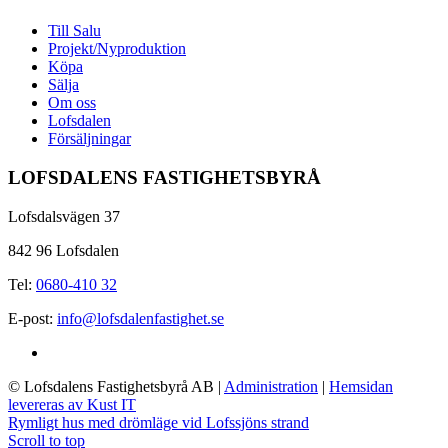
Till Salu
Projekt/Nyproduktion
Köpa
Sälja
Om oss
Lofsdalen
Försäljningar
LOFSDALENS FASTIGHETSBYRÅ
Lofsdalsvägen 37
842 96 Lofsdalen
Tel:
0680-410 32
E-post:
info@lofsdalenfastighet.se
© Lofsdalens Fastighetsbyrå AB
|
Administration
|
Hemsidan
levereras av Kust IT
Rymligt hus med drömläge vid Lofssjöns strand
Scroll to top