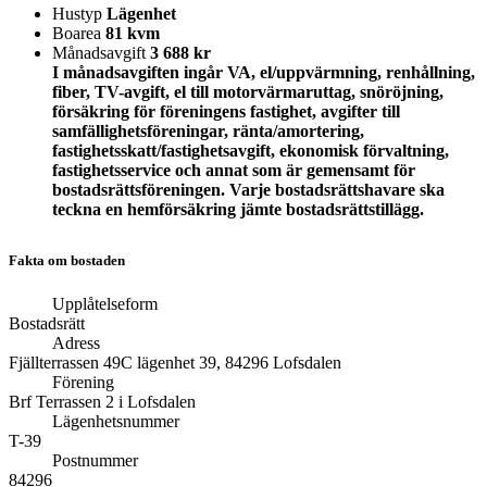
Hustyp
Lägenhet
Boarea
81 kvm
Månadsavgift
3 688 kr
I månadsavgiften ingår VA, el/uppvärmning, renhållning,
fiber, TV-avgift, el till motorvärmaruttag, snöröjning,
försäkring för föreningens fastighet, avgifter till
samfällighetsföreningar, ränta/amortering,
fastighetsskatt/fastighetsavgift, ekonomisk förvaltning,
fastighetsservice och annat som är gemensamt för
bostadsrättsföreningen. Varje bostadsrättshavare ska
teckna en hemförsäkring jämte bostadsrättstillägg.
Fakta om bostaden
Upplåtelseform
Bostadsrätt
Adress
Fjällterrassen 49C lägenhet 39, 84296 Lofsdalen
Förening
Brf Terrassen 2 i Lofsdalen
Lägenhetsnummer
T-39
Postnummer
84296