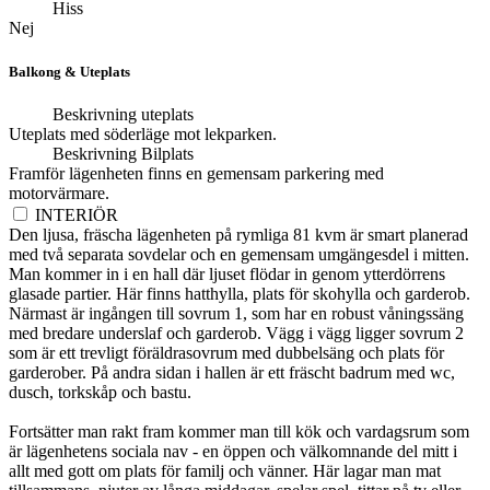
Hiss
Nej
Balkong & Uteplats
Beskrivning uteplats
Uteplats med söderläge mot lekparken.
Beskrivning Bilplats
Framför lägenheten finns en gemensam parkering med
motorvärmare.
INTERIÖR
Den ljusa, fräscha lägenheten på rymliga 81 kvm är smart planerad
med två separata sovdelar och en gemensam umgängesdel i mitten.
Man kommer in i en hall där ljuset flödar in genom ytterdörrens
glasade partier. Här finns hatthylla, plats för skohylla och garderob.
Närmast är ingången till sovrum 1, som har en robust våningssäng
med bredare underslaf och garderob. Vägg i vägg ligger sovrum 2
som är ett trevligt föräldrasovrum med dubbelsäng och plats för
garderober. På andra sidan i hallen är ett fräscht badrum med wc,
dusch, torkskåp och bastu.
Fortsätter man rakt fram kommer man till kök och vardagsrum som
är lägenhetens sociala nav - en öppen och välkomnande del mitt i
allt med gott om plats för familj och vänner. Här lagar man mat