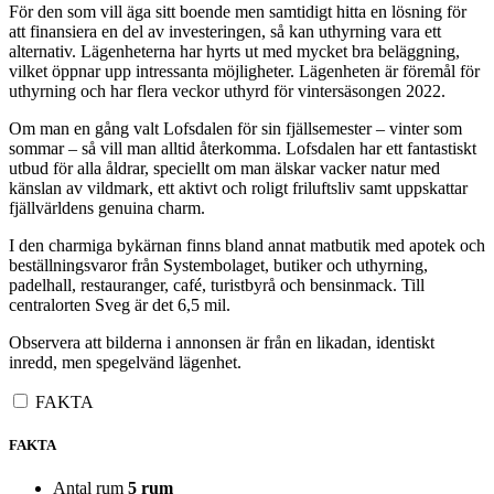
För den som vill äga sitt boende men samtidigt hitta en lösning för
att finansiera en del av investeringen, så kan uthyrning vara ett
alternativ. Lägenheterna har hyrts ut med mycket bra beläggning,
vilket öppnar upp intressanta möjligheter. Lägenheten är föremål för
uthyrning och har flera veckor uthyrd för vintersäsongen 2022.
Om man en gång valt Lofsdalen för sin fjällsemester – vinter som
sommar – så vill man alltid återkomma. Lofsdalen har ett fantastiskt
utbud för alla åldrar, speciellt om man älskar vacker natur med
känslan av vildmark, ett aktivt och roligt friluftsliv samt uppskattar
fjällvärldens genuina charm.
I den charmiga bykärnan finns bland annat matbutik med apotek och
beställningsvaror från Systembolaget, butiker och uthyrning,
padelhall, restauranger, café, turistbyrå och bensinmack. Till
centralorten Sveg är det 6,5 mil.
Observera att bilderna i annonsen är från en likadan, identiskt
inredd, men spegelvänd lägenhet.
FAKTA
FAKTA
Antal rum
5 rum