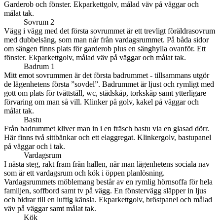
Garderob och fönster. Ekparkettgolv, målad väv på väggar och
målat tak.
Sovrum 2
Vägg i vägg med det första sovrummet är ett trevligt föräldrasovrum
med dubbelsäng, som man når från vardagsrummet. På båda sidor
om sängen finns plats för garderob plus en sänghylla ovanför. Ett
fönster. Ekparkettgolv, målad väv på väggar och målat tak.
Badrum 1
Mitt emot sovrummen är det första badrummet - tillsammans utgör
de lägenhetens första ”sovdel”. Badrummet är ljust och rymligt med
gott om plats för tvättställ, wc, städskåp, torkskåp samt ytterligare
förvaring om man så vill. Klinker på golv, kakel på väggar och
målat tak.
Bastu
Från badrummet kliver man in i en fräsch bastu via en glasad dörr.
Här finns två sittbänkar och ett elaggregat. Klinkergolv, bastupanel
på väggar och i tak.
Vardagsrum
I nästa steg, rakt fram från hallen, når man lägenhetens sociala nav
som är ett vardagsrum och kök i öppen planlösning.
Vardagsrummets möblemang består av en rymlig hörnsoffa för hela
familjen, soffbord samt tv på vägg. En fönstervägg släpper in ljus
och bidrar till en luftig känsla. Ekparkettgolv, bröstpanel och målad
väv på väggar samt målat tak.
Kök