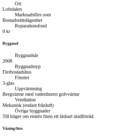
Ort
Lofsdalen
Marknadsförs som
Bostadsrättslägenhet
Reparationsfond
0 kr
Byggnad
Byggnadsår
2008
Byggnadstyp
Flerbostadshus
Fönster
3-glas
Uppvärmning
Bergvärme med vattenburen golvvärme
Ventilation
Mekanisk (endast frånluft)
Övriga byggnader
Till höger om entrén finns ett låsbart skidförråd.
Våning/hiss