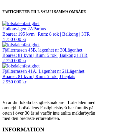
FASTIGHETER TILL SALU I SAMMA OMRÅDE
Hallonvägen 2A
Parhus
Boarea: 195 kvm
|
Rum: 8 rok
|
Balkong
|
3TR
4 750 000 kr
Fjällterrassen 45B, lägenhet nr 30
Lägenhet
Boarea: 81 kvm
|
Rum: 5 rok
|
Balkong
|
1TR
2 750 000 kr
Fjällterrassen 41A, Lägenhet nr 21
Lägenhet
Boarea: 81 kvm
|
Rum: 5 rok
|
Uteplats
2 950 000 kr
Vi är din lokala fastighetsmäklare i Lofsdalen med
omnejd. Lofsdalens Fastighetsbyrå har funnits på
orten i över 30 år så varför inte anlita mäklarbyrån
med den bredaste erfarenheten.
INFORMATION