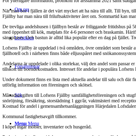
För ytterligare information, protokoll för årsstämma 2021 samt stadga
Om oss
När man bor i fjällen är det värt mycket att ha nära till allt. Till byn, 
Fjällby har man nära till friluftsaktiviteter året om. Sommartid kan m
De trevliga andelshusen i fjällbyn består av friliggande fritidshus på
med öppenhet till kök, matplats för 4-6 personer och braskamin. Härif
sängplatser. Och bastun är alltid lika populär efter en dag på fjället. T
Lofsdalen
Lofsens Fjällby är uppdelad i två områden, övre området som består
fjällhotell och i närheten finns både elljusspåret med snökanonssystem
Andelarna är uppdelade i olika storlekar, välj den andel som passar er b
Försäljningar
tillskott till boendekostnaden. Intresset för andelar i populära Lofsens 
Under dokument finns en lista med aktuella andelar till salu och där 
utförlig information om föreningen och skötsel.
Sök
Månadsavgiften till Lofsens Fjällby samfällighetsföreningen och stugf
snöröjning, försäkring, storstädning 1 ggr/år, vaktmästeri med recept
Kostnad för andel i gemensamhetsanläggningen Härjedalen Lofsdalen 
Kommunal fastighetsavgift tillkommer.
Menu
Menu
I köpet ingår möbler, inventarier och husgeråd.