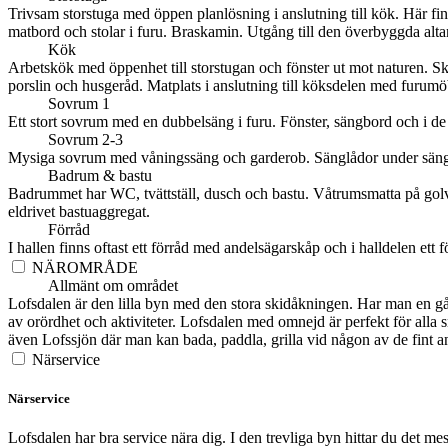
Trivsam storstuga med öppen planlösning i anslutning till kök. Här f
matbord och stolar i furu. Braskamin. Utgång till den överbyggda alta
Kök
Arbetskök med öppenhet till storstugan och fönster ut mot naturen. Sk
porslin och husgeråd. Matplats i anslutning till köksdelen med furumöb
Sovrum 1
Ett stort sovrum med en dubbelsäng i furu. Fönster, sängbord och i de f
Sovrum 2-3
Mysiga sovrum med våningssäng och garderob. Sänglådor under säng samt
Badrum & bastu
Badrummet har WC, tvättställ, dusch och bastu. Våtrumsmatta på golv 
eldrivet bastuaggregat.
Förråd
I hallen finns oftast ett förråd med andelsägarskåp och i halldelen ett 
NÄROMRÅDE
Allmänt om området
Lofsdalen är den lilla byn med den stora skidåkningen. Har man en gång
av orördhet och aktiviteter. Lofsdalen med omnejd är perfekt för alla
även Lofssjön där man kan bada, paddla, grilla vid någon av de fint a
Närservice
Närservice
Lofsdalen har bra service nära dig. I den trevliga byn hittar du det 