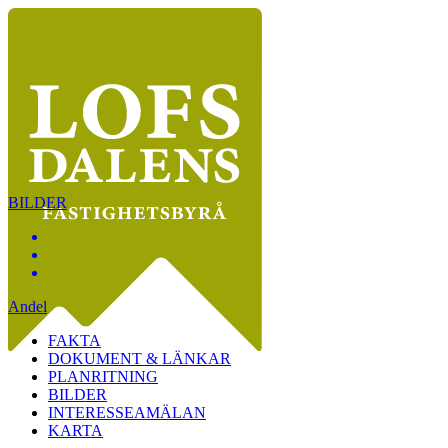
BILDER
Andel
FAKTA
DOKUMENT & LÄNKAR
PLANRITNING
BILDER
INTERESSEAMÄLAN
KARTA