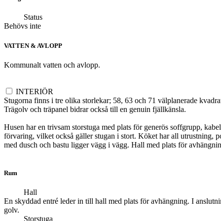
Status
Behövs inte
VATTEN & AVLOPP
Kommunalt vatten och avlopp.
INTERIÖR
Stugorna finns i tre olika storlekar; 58, 63 och 71 välplanerade kvad
Trägolv och träpanel bidrar också till en genuin fjällkänsla.
Husen har en trivsam storstuga med plats för generös soffgrupp, kabel
förvaring, vilket också gäller stugan i stort. Köket har all utrustni
med dusch och bastu ligger vägg i vägg. Hall med plats för avhängnin
Rum
Hall
En skyddad entré leder in till hall med plats för avhängning. I anslutn
golv.
Storstuga