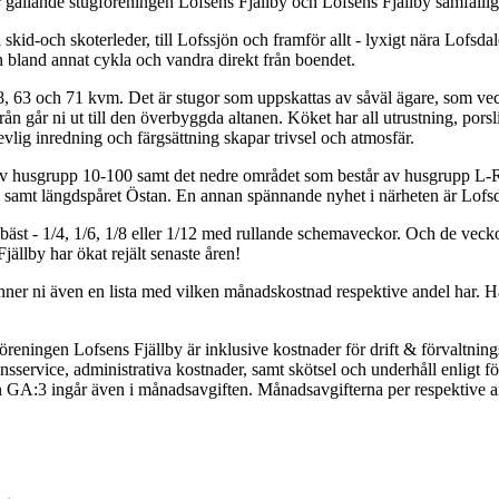
r gällande stugföreningen Lofsens Fjällby och Lofsens Fjällby samfälli
till skid-och skoterleder, till Lofssjön och framför allt - lyxigt nära Lof
an bland annat cykla och vandra direkt från boendet.
 58, 63 och 71 kvm. Det är stugor som uppskattas av såväl ägare, som ve
rån går ni ut till den överbyggda altanen. Köket har all utrustning, po
revlig inredning och färgsättning skapar trivsel och atmosfär.
 av husgrupp 10-100 samt det nedre området som består av husgrupp L
 samt längdspåret Östan. En annan spännande nyhet i närheten är Lofsdale
äst - 1/4, 1/6, 1/8 eller 1/12 med rullande schemaveckor. Och de veckor n
Fjällby har ökat rejält senaste åren!
finner ni även en lista med vilken månadskostnad respektive andel har. 
öreningen Lofsens Fjällby är inklusive kostnader för drift & förvaltni
ionsservice, administrativa kostnader, samt skötsel och underhåll enlig
GA:3 ingår även i månadsavgiften. Månadsavgifterna per respektive a