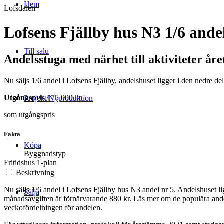
Hem
Lofsdalen
Lofsens Fjällby hus N3 1/6 ande
Till salu
Andelsstuga med närhet till aktiviteter åre
Nu säljs 1/6 andel i Lofsens Fjällby, andelshuset ligger i den nedre 
Utgångspris
175 000 kr
Projekt/Nyproduktion
som utgångspris
Fakta
Köpa
Byggnadstyp
Fritidshus 1-plan
Beskrivning
Nu säljs 1/6 andel i Lofsens Fjällby hus N3 andel nr 5. Andelshuset 
Sälja
månadsavgiften är förnärvarande 880 kr. Läs mer om de populära and
veckofördelningen för andelen.