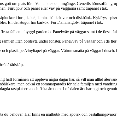
inns gott om plats för TV-tittande och umgänge. Generös hörnsoffa i gr
nen. Furugolv och panel eller väv på väggarna samt träpanel i tak.
åpluckor i furu, kakel, laminatbänkskivor och diskbänk. Kyl/frys, spis
ler. En del stugor har barkök. Furu/laminatgolv, träpanel i tak.
lesta fall en inbyggd garderob. Panel/väv på väggar samt i de flesta fal
 en liten bordsyta under fönster. Panel/väv på väggar och i de flesta 
och plasttapet/vinyltapet på väggar. Våtrumsmatta på väggar i dusch. I
förråd/städskåp.
 haft förmånen att uppleva några dagar här, så vill man alltid återvända
 snöälskare, men också ett sommarparadis för hela familjen med vandring
nlagda rastplatserna och fiska året om. Lofsdalen är charmigt och genuin
mesta du behöver. Här finns en matbutik med apotek och beställningsvaror