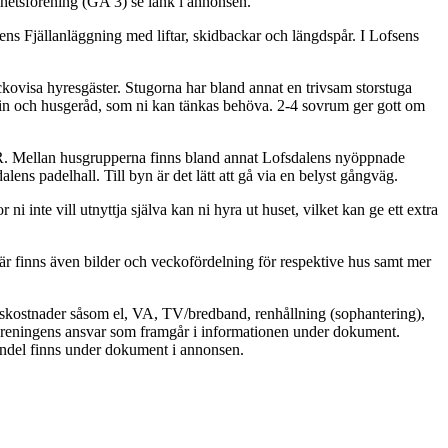
ghetsförening (GA 3) se länk i annonsen.
sdalens Fjällanläggning med liftar, skidbackar och längdspår. I Lofsens
ckovisa hyresgäster. Stugorna har bland annat en trivsam storstuga
rslin och husgeråd, som ni kan tänkas behöva. 2-4 sovrum ger gott om
-R. Mellan husgrupperna finns bland annat Lofsdalens nyöppnade
ns padelhall. Till byn är det lätt att gå via en belyst gångväg.
i inte vill utnyttja själva kan ni hyra ut huset, vilket kan ge ett extra
Här finns även bilder och veckofördelning för respektive hus samt mer
ngskostnader såsom el, VA, TV/bredband, renhållning (sophantering),
t föreningens ansvar som framgår i informationen under dokument.
ndel finns under dokument i annonsen.