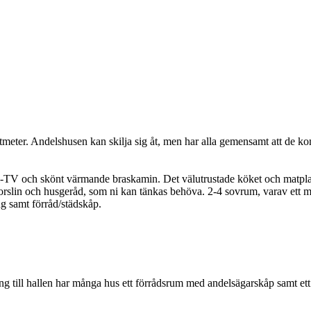
ratmeter. Andelshusen kan skilja sig åt, men har alla gemensamt att de 
-TV och skönt värmande braskamin. Det välutrustade köket och matplatsen
ng, porslin och husgeråd, som ni kan tänkas behöva. 2-4 sovrum, varav 
g samt förråd/städskåp.
ing till hallen har många hus ett förrådsrum med andelsägarskåp samt ett