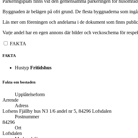
Parkeringsplats finns vid den gemensamma parkeringen för husområd
Byggnaden är belägen på ofri grund. De flesta byggnaderna som ingår i
Läs mer om föreningen och andelarna i de dokument som finns publice
Varje andel har en egen annons där bilder och veckoschema för respek
FAKTA
FAKTA
Hustyp
Fritidshus
Fakta om bostaden
Upplåtelseform
Arrende
Adress
Lofsens Fjällby hus N3 1/6 andel nr 5, 84296 Lofsdalen
Postnummer
84296
Ort
Lofsdalen