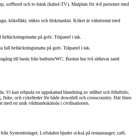
upp, soffbord och tv-bänk (kabel-TV). Matplats för 4-6 personer med
/ugn, köksfläkt, mikro och diskmaskin. Köket är välutrustat med
l heltäckningsmatta på golv. Träpanel i tak.
fall heltäckningsmatta på golv. Träpanel i tak.
ngång till bastu från badrum/WC. Bastun har två sittlavar samt
. Vi kan erbjuda en uppskattad blandning av stillhet och friluftsliv,
, fiske, och cykelleder för både downhill och crosscountry. Här finns
t med en unik vildmarkskänsla i civilisationen.
 från Systembolaget. Lofsdalen bjuder också på restauranger, café,