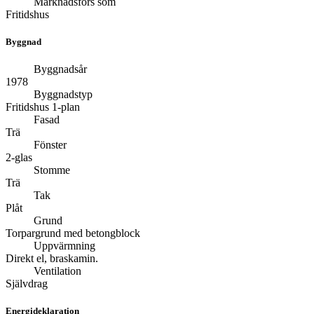
Marknadsförs som
Fritidshus
Byggnad
Byggnadsår
1978
Byggnadstyp
Fritidshus 1-plan
Fasad
Trä
Fönster
2-glas
Stomme
Trä
Tak
Plåt
Grund
Torpargrund med betongblock
Uppvärmning
Direkt el, braskamin.
Ventilation
Självdrag
Energideklaration