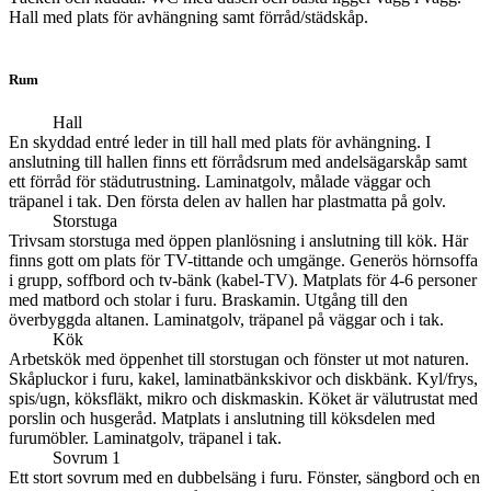
Hall med plats för avhängning samt förråd/städskåp.
Rum
Hall
En skyddad entré leder in till hall med plats för avhängning. I
anslutning till hallen finns ett förrådsrum med andelsägarskåp samt
ett förråd för städutrustning. Laminatgolv, målade väggar och
träpanel i tak. Den första delen av hallen har plastmatta på golv.
Storstuga
Trivsam storstuga med öppen planlösning i anslutning till kök. Här
finns gott om plats för TV-tittande och umgänge. Generös hörnsoffa
i grupp, soffbord och tv-bänk (kabel-TV). Matplats för 4-6 personer
med matbord och stolar i furu. Braskamin. Utgång till den
överbyggda altanen. Laminatgolv, träpanel på väggar och i tak.
Kök
Arbetskök med öppenhet till storstugan och fönster ut mot naturen.
Skåpluckor i furu, kakel, laminatbänkskivor och diskbänk. Kyl/frys,
spis/ugn, köksfläkt, mikro och diskmaskin. Köket är välutrustat med
porslin och husgeråd. Matplats i anslutning till köksdelen med
furumöbler. Laminatgolv, träpanel i tak.
Sovrum 1
Ett stort sovrum med en dubbelsäng i furu. Fönster, sängbord och en