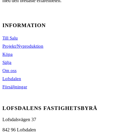
med den bredaste erfarenheten.
INFORMATION
Till Salu
Projekt/Nyproduktion
Köpa
Sälja
Om oss
Lofsdalen
Försäljningar
LOFSDALENS FASTIGHETSBYRÅ
Lofsdalsvägen 37
842 96 Lofsdalen