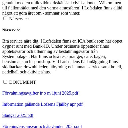
genuint med en unik vildmarkskänsla i civilisationen. Välkommen
till fjällområdet med den varma atmosfären! I Lofsdalen finns alltid
något att göra året om - sommar som vinter.
Närservice
Närservice
Bra service nära dig. I Lofsdalen finns en ICA butik som har öppet
dygnet runt med Bank-ID. Under ordinarie öppettider finns
apoteksvaror och utlämning av beställningsvaror från
Systembolaget. Här finns också restauranger, café, bageri,
bensinmack och sportshop. Vid Lofsdalens fjällanläggning finns
skidbackar, downhilleder, uthyrning och annan service samt hotell,
padelhall och aktivitetshus.
DOKUMENT
Förvaltningsavgifter fr o m 1juni 2025.pdf
Information gällande Lofsens Fjällby apr.pdf
Stadgar 2025.pdf
Föreningens ansvar och åtaganden 2025.pdf