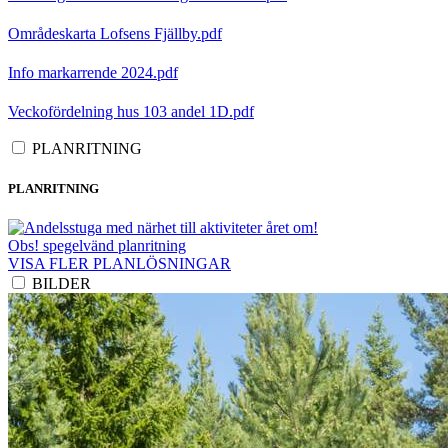
Områdeskarta Lofsens Fjällby.pdf
Info markarrende 2024.pdf
Veckofördelning hus 103 andel 1D.pdf
PLANRITNING
PLANRITNING
Obs! spegelvänd planritning
VISA FLER PLANLÖSNINGAR
BILDER