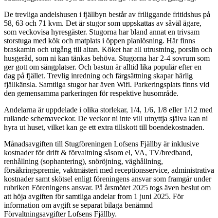
De trevliga andelshusen i fjällbyn består av friliggande fritidshus på
58, 63 och 71 kvm. Det är stugor som uppskattas av såväl ägare,
som veckovisa hyresgäster. Stugorna har bland annat en trivsam
storstuga med kök och matplats i öppen planlösning. Här finns
braskamin och utgång till altan. Köket har all utrustning, porslin och
husgeråd, som ni kan tänkas behöva. Stugorna har 2-4 sovrum som
ger gott om sängplatser. Och bastun är alltid lika populär efter en
dag på fjället. Trevlig inredning och färgsättning skapar härlig
fjällkänsla. Samtliga stugor har även Wifi. Parkeringsplats finns vid
den gemensamma parkeringen för respektive husområde.
Andelarna är uppdelade i olika storlekar, 1/4, 1/6, 1/8 eller 1/12 med
rullande schemaveckor. De veckor ni inte vill utnyttja själva kan ni
hyra ut huset, vilket kan ge ett extra tillskott till boendekostnaden.
Månadsavgiften till Stugföreningen Lofsens Fjällby är inklusive
kostnader för drift & förvaltning såsom el, VA, TV/bredband,
renhållning (sophantering), snöröjning, väghållning,
försäkringspremie, vaktmästeri med receptionsservice, administrativa
kostnader samt skötsel enligt föreningens ansvar som framgår under
rubriken Föreningens ansvar. På årsmötet 2025 togs även beslut om
att höja avgiften för samtliga andelar from 1 juni 2025. För
information om avgift se separat bilaga benämnd
Förvaltningsavgifter Lofsens Fjällby.