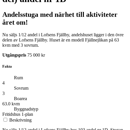
Andelsstuga med närhet till aktiviteter
året om!
Nu säljs 1/12 andel i Lofsens Fjällby, andelshuset ligger i den övre
delen av Lofsens Fjällby. Huset är en modell Fjällnejlikan på 63
kvm med 3 sovrum.
Utgångspris
75 000 kr
Fakta
Rum
4
Sovrum
3
Boarea
63.0 kvm
Byggnadstyp
Fritidshus 1-plan
Beskrivning
Nu säljs 1/12 andel i Lofsens Fjällby hus 103 andel nr 1D. Stugan