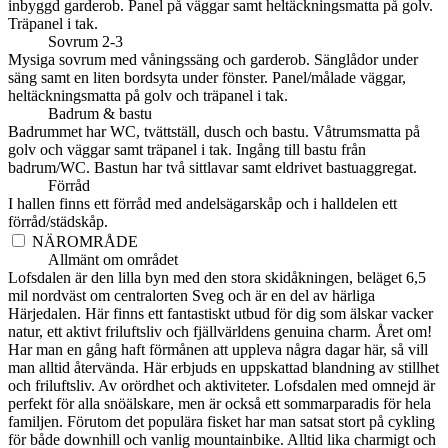
inbyggd garderob. Panel på väggar samt heltäckningsmatta på golv.
Träpanel i tak.
Sovrum 2-3
Mysiga sovrum med våningssäng och garderob. Sänglådor under
säng samt en liten bordsyta under fönster. Panel/målade väggar,
heltäckningsmatta på golv och träpanel i tak.
Badrum & bastu
Badrummet har WC, tvättställ, dusch och bastu. Våtrumsmatta på
golv och väggar samt träpanel i tak. Ingång till bastu från
badrum/WC. Bastun har två sittlavar samt eldrivet bastuaggregat.
Förråd
I hallen finns ett förråd med andelsägarskåp och i halldelen ett
förråd/städskåp.
NÄROMRÅDE
Allmänt om området
Lofsdalen är den lilla byn med den stora skidåkningen, beläget 6,5
mil nordväst om centralorten Sveg och är en del av härliga
Härjedalen. Här finns ett fantastiskt utbud för dig som älskar vacker
natur, ett aktivt friluftsliv och fjällvärldens genuina charm. Året om!
Har man en gång haft förmånen att uppleva några dagar här, så vill
man alltid återvända. Här erbjuds en uppskattad blandning av stillhet
och friluftsliv. Av orördhet och aktiviteter. Lofsdalen med omnejd är
perfekt för alla snöälskare, men är också ett sommarparadis för hela
familjen. Förutom det populära fisket har man satsat stort på cykling
för både downhill och vanlig mountainbike. Alltid lika charmigt och