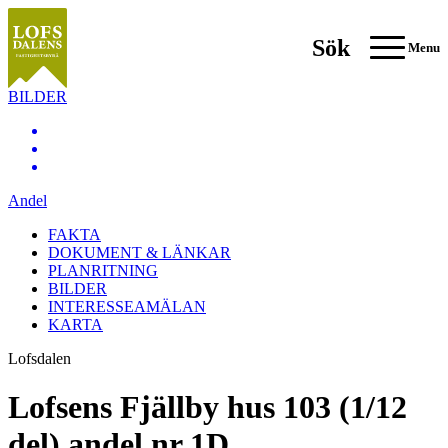
Sök
Menu
BILDER
Andel
FAKTA
DOKUMENT & LÄNKAR
PLANRITNING
BILDER
INTERESSEAMÄLAN
KARTA
Lofsdalen
Lofsens Fjällby hus 103 (1/12
del) andel nr 1D