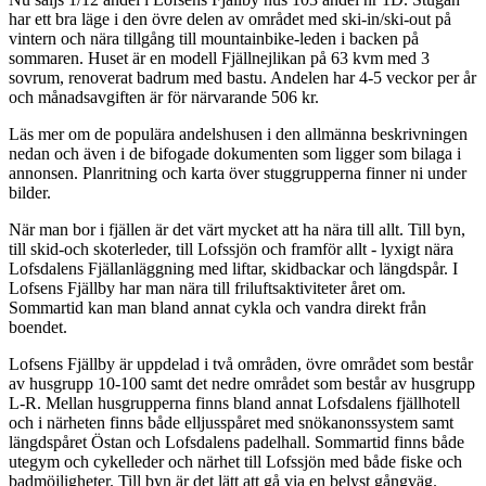
har ett bra läge i den övre delen av området med ski-in/ski-out på
vintern och nära tillgång till mountainbike-leden i backen på
sommaren. Huset är en modell Fjällnejlikan på 63 kvm med 3
sovrum, renoverat badrum med bastu. Andelen har 4-5 veckor per år
och månadsavgiften är för närvarande 506 kr.
Läs mer om de populära andelshusen i den allmänna beskrivningen
nedan och även i de bifogade dokumenten som ligger som bilaga i
annonsen. Planritning och karta över stuggrupperna finner ni under
bilder.
När man bor i fjällen är det värt mycket att ha nära till allt. Till byn,
till skid-och skoterleder, till Lofssjön och framför allt - lyxigt nära
Lofsdalens Fjällanläggning med liftar, skidbackar och längdspår. I
Lofsens Fjällby har man nära till friluftsaktiviteter året om.
Sommartid kan man bland annat cykla och vandra direkt från
boendet.
Lofsens Fjällby är uppdelad i två områden, övre området som består
av husgrupp 10-100 samt det nedre området som består av husgrupp
L-R. Mellan husgrupperna finns bland annat Lofsdalens fjällhotell
och i närheten finns både elljusspåret med snökanonssystem samt
längdspåret Östan och Lofsdalens padelhall. Sommartid finns både
utegym och cykelleder och närhet till Lofssjön med både fiske och
badmöjligheter. Till byn är det lätt att gå via en belyst gångväg.