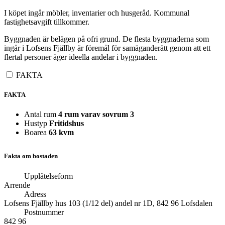
I köpet ingår möbler, inventarier och husgeråd. Kommunal
fastighetsavgift tillkommer.
Byggnaden är belägen på ofri grund. De flesta byggnaderna som
ingår i Lofsens Fjällby är föremål för samäganderätt genom att ett
flertal personer äger ideella andelar i byggnaden.
FAKTA
FAKTA
Antal rum
4 rum varav sovrum 3
Hustyp
Fritidshus
Boarea
63 kvm
Fakta om bostaden
Upplåtelseform
Arrende
Adress
Lofsens Fjällby hus 103 (1/12 del) andel nr 1D, 842 96 Lofsdalen
Postnummer
842 96