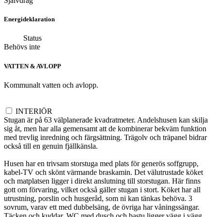
Självdrag
Energideklaration
Status
Behövs inte
VATTEN & AVLOPP
Kommunalt vatten och avlopp.
INTERIÖR
Stugan är på 63 välplanerade kvadratmeter. Andelshusen kan skilja
sig åt, men har alla gemensamt att de kombinerar bekväm funktion
med trevlig inredning och färgsättning. Trägolv och träpanel bidrar
också till en genuin fjällkänsla.
Husen har en trivsam storstuga med plats för generös soffgrupp,
kabel-TV och skönt värmande braskamin. Det välutrustade köket
och matplatsen ligger i direkt anslutning till storstugan. Här finns
gott om förvaring, vilket också gäller stugan i stort. Köket har all
utrustning, porslin och husgeråd, som ni kan tänkas behöva. 3
sovrum, varav ett med dubbelsäng, de övriga har våningssängar.
Täcken och kuddar. WC med dusch och bastu ligger vägg i vägg.