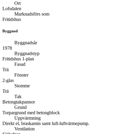
Ort
Lofsdalen
Marknadsförs som
Fritidshus
Byggnad
Byggnadsår
1978
Byggnadstyp
Fritidshus 1-plan
Fasad
Trä
Fönster
2-glas
Stomme
Trä
Tak
Betongtakpannor
Grund
Torpargrund med betongblock
Uppvärmning
Direkt el, braskamin samt luft-luftvärmepump.
Ventilation