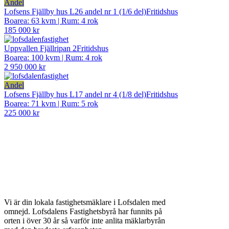
Andel
Lofsens Fjällby hus L26 andel nr 1 (1/6 del)
Fritidshus
Boarea: 63 kvm
|
Rum: 4 rok
185 000 kr
Uppvallen Fjällripan 2
Fritidshus
Boarea: 100 kvm
|
Rum: 4 rok
2 950 000 kr
Andel
Lofsens Fjällby hus L17 andel nr 4 (1/8 del)
Fritidshus
Boarea: 71 kvm
|
Rum: 5 rok
225 000 kr
Vi är din lokala fastighetsmäklare i Lofsdalen med
omnejd. Lofsdalens Fastighetsbyrå har funnits på
orten i över 30 år så varför inte anlita mäklarbyrån