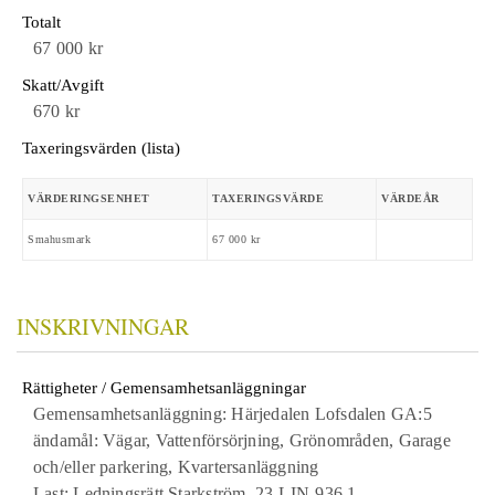
Totalt
67 000 kr
Skatt/Avgift
670 kr
Taxeringsvärden (lista)
VÄRDERINGSENHET
TAXERINGSVÄRDE
VÄRDEÅR
Smahusmark
67 000 kr
INSKRIVNINGAR
Rättigheter / Gemensamhetsanläggningar
Gemensamhetsanläggning: Härjedalen Lofsdalen GA:5
ändamål: Vägar, Vattenförsörjning, Grönområden, Garage
och/eller parkering, Kvartersanläggning
Last: Ledningsrätt Starkström, 23-LIN-936.1