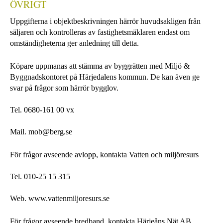
ÖVRIGT
Uppgifterna i objektbeskrivningen härrör huvudsakligen från
säljaren och kontrolleras av fastighetsmäklaren endast om
omständigheterna ger anledning till detta.
Köpare uppmanas att stämma av byggrätten med Miljö &
Byggnadskontoret på Härjedalens kommun. De kan även ge
svar på frågor som härrör bygglov.
Tel. 0680-161 00 vx
Mail. mob@berg.se
För frågor avseende avlopp, kontakta Vatten och miljöresurs
Tel. 010-25 15 315
Web. www.vattenmiljoresurs.se
För frågor avseende bredband, kontakta Härjeåns Nät AB