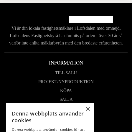
Vi är din lokala fastighetsmäklare i Lofsdalen med
omnejd.
Lofsdalens Fastighetsbyrå har funnits på
orten i över 30 år så
varför inte anlita mäklarbyrån
med den bredaste erfarenheten.
INFORMATION
TILL SALU
PROJEKT/NYPRODUKTION
KÖPA
SÄLJA
×
OM OSS
Denna webbplats använder
LOFSDALEN
cookies
FÖRSÄLJNINGAR
Denna webbplats använder cookies för att