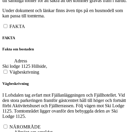
till samtliga tomter för att säkra att det kommer grävas fram i närtid.
Under dokument och länkar finns även tips på en husmodell som
kan passa till tomterna.
FAKTA
FAKTA
Fakta om bostaden
Adress
Ski lodge 1125 Hillside,
Vägbeskrivning
Vägbeskrivning
I Lofsdalen tag avfart mot Fjällanläggningen och Fjällhotellet. Vid
den stora parkeringen framför gästcentret håll till höger och fortsätt
förbi Aktivitetshuset och Fjällterrassen. Följ vägen mot Ski Lodge
1125. Tomtområdet ligger ovanför den bebyggda delen av Ski
Lodge 1125.
NÄROMRÅDE