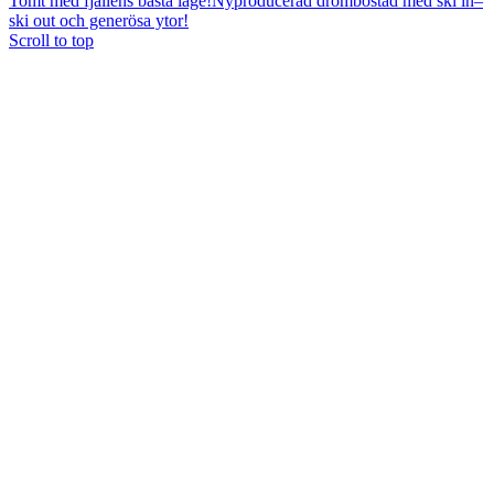
Tomt med fjällens bästa läge!
Nyproducerad drömbostad med ski in–
ski out och generösa ytor!
Scroll to top