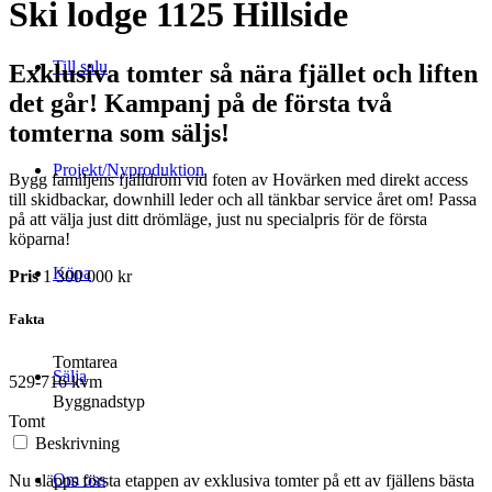
Ski lodge 1125 Hillside
Till salu
Exklusiva tomter så nära fjället och liften
det går! Kampanj på de första två
tomterna som säljs!
Projekt/Nyproduktion
Bygg familjens fjälldröm vid foten av Hovärken med direkt access
till skidbackar, downhill leder och all tänkbar service året om! Passa
på att välja just ditt drömläge, just nu specialpris för de första
köparna!
Köpa
Pris
1 300 000 kr
Fakta
Tomtarea
Sälja
529-716 kvm
Byggnadstyp
Tomt
Beskrivning
Om oss
Nu släpps första etappen av exklusiva tomter på ett av fjällens bästa