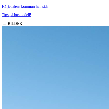
Härjedalens kommun hemsida
Tips på husmodell!
BILDER