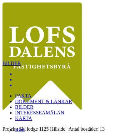
BILDER
FAKTA
DOKUMENT & LÄNKAR
BILDER
INTERESSEAMÄLAN
KARTA
Projekt: Ski lodge 1125 Hillside
|
Antal bostäder: 13
Hem