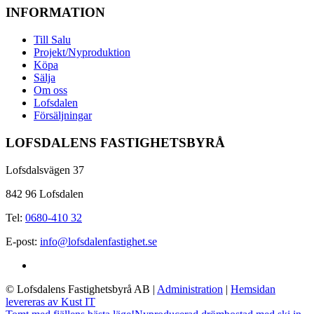
INFORMATION
Till Salu
Projekt/Nyproduktion
Köpa
Sälja
Om oss
Lofsdalen
Försäljningar
LOFSDALENS FASTIGHETSBYRÅ
Lofsdalsvägen 37
842 96 Lofsdalen
Tel:
0680-410 32
E-post:
info@lofsdalenfastighet.se
© Lofsdalens Fastighetsbyrå AB
|
Administration
|
Hemsidan
levereras av Kust IT