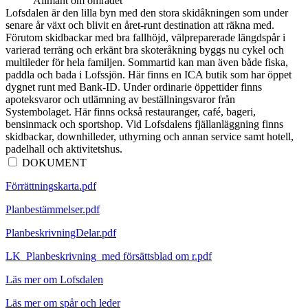
Allmänt om området
Lofsdalen är den lilla byn med den stora skidåkningen som under
senare år växt och blivit en året-runt destination att räkna med.
Förutom skidbackar med bra fallhöjd, välpreparerade längdspår i
varierad terräng och erkänt bra skoteråkning byggs nu cykel och
multileder för hela familjen. Sommartid kan man även både fiska,
paddla och bada i Lofssjön. Här finns en ICA butik som har öppet
dygnet runt med Bank-ID. Under ordinarie öppettider finns
apoteksvaror och utlämning av beställningsvaror från
Systembolaget. Här finns också restauranger, café, bageri,
bensinmack och sportshop. Vid Lofsdalens fjällanläggning finns
skidbackar, downhilleder, uthyrning och annan service samt hotell,
padelhall och aktivitetshus.
DOKUMENT
Förrättningskarta.pdf
Planbestämmelser.pdf
PlanbeskrivningDelar.pdf
LK_Planbeskrivning_med försättsblad om r.pdf
Läs mer om Lofsdalen
Läs mer om spår och leder