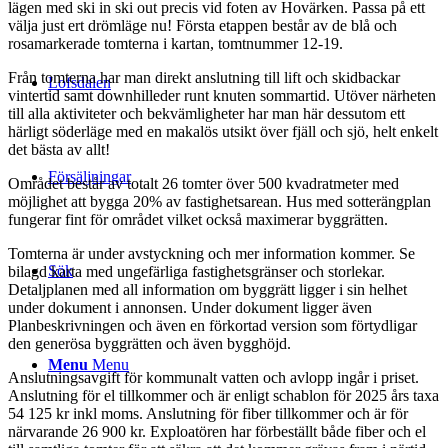
lägen med ski in ski out precis vid foten av Hovärken. Passa på ett
välja just ert drömläge nu! Första etappen består av de blå och
rosamarkerade tomterna i kartan, tomtnummer 12-19.
Från tomterna har man direkt anslutning till lift och skidbackar
Lofsdalen
vintertid samt downhilleder runt knuten sommartid. Utöver närheten
till alla aktiviteter och bekvämligheter har man här dessutom ett
härligt söderläge med en makalös utsikt över fjäll och sjö, helt enkelt
det bästa av allt!
Försäljningar
Området består av totalt 26 tomter över 500 kvadratmeter med
möjlighet att bygga 20% av fastighetsarean. Hus med sotterängplan
fungerar fint för området vilket också maximerar byggrätten.
Tomterna är under avstyckning och mer information kommer. Se
Sök
bilagd karta med ungefärliga fastighetsgränser och storlekar.
Detaljplanen med all information om byggrätt ligger i sin helhet
under dokument i annonsen. Under dokument ligger även
Planbeskrivningen och även en förkortad version som förtydligar
den generösa byggrätten och även bygghöjd.
Menu
Menu
Anslutningsavgift för kommunalt vatten och avlopp ingår i priset.
Anslutning för el tillkommer och är enligt schablon för 2025 års taxa
54 125 kr inkl moms. Anslutning för fiber tillkommer och är för
närvarande 26 900 kr. Exploatören har förbeställt både fiber och el