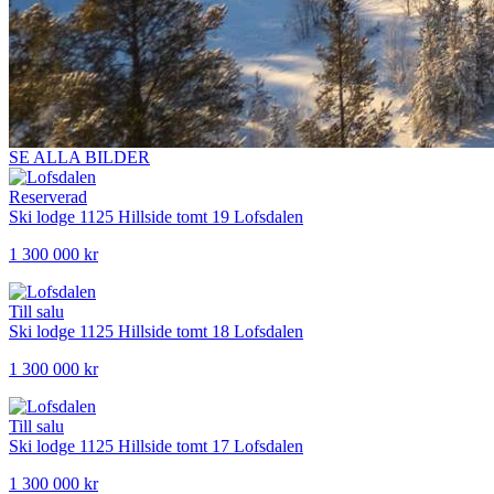
SE ALLA BILDER
Reserverad
Ski lodge 1125 Hillside tomt 19
Lofsdalen
1 300 000 kr
Till salu
Ski lodge 1125 Hillside tomt 18
Lofsdalen
1 300 000 kr
Till salu
Ski lodge 1125 Hillside tomt 17
Lofsdalen
1 300 000 kr