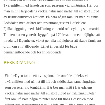
Tvärenliften med längdspår som passerar vid tomtgräns. Här bor
man mitt i Härjedalens vackra natur med närhet till ett stort utbud
av friluftsaktiviteter året om. På bara några minuter med bil finns
Lofsdalen med affärer och restauranger samt Lofsdalens
Fjällanläggning med skidåkning vintertid och cykling sommartid.
Tomten har en generös byggrätt på 170 kvadrat med möjlighet att
inreda två lägenheter, vilket ger alla möjligheter att skapa familjens
dröm om ett fjällboende. Läget är perfekt för både
permanentboende och för fritidsboende.
BESKRIVNING
Fint belägen tomt i ett nytt spännande område alldeles vid
Tvärenliften med närhet till lift och skidbackar samt längdspår
som passerar vid tomtgräns. Här bor man mitt i Härjedalens
vackra natur med närhet till ett stort utbud av friluftsaktiviteter
året om. På bara några minuter med bil finns Lofsdalen med
affärer och restauranger samt Lofsdalens Fjällanläggning med