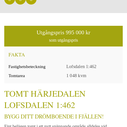
Utgångspris
995 000 kr
som utgångspris
FAKTA
Lofsdalen 1:462
Fastighetsbeteckning
1 048 kvm
Tomtarea
TOMT HÄRJEDALEN
LOFSDALEN 1:462
BYGG DITT DRÖMBOENDE I FJÄLLEN!
Fint belägen tomt i ett nytt spännande område alldeles vid