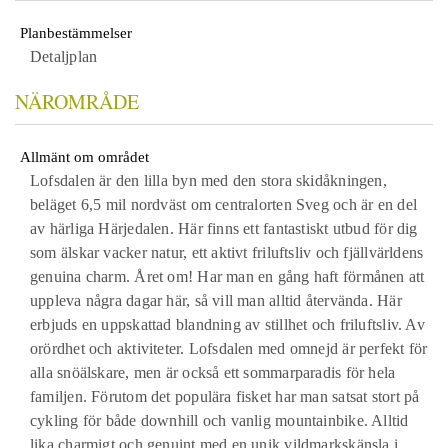
Planbestämmelser
Detaljplan
NÄROMRÅDE
Allmänt om området
Lofsdalen är den lilla byn med den stora skidåkningen,
beläget 6,5 mil nordväst om centralorten Sveg och är en del
av härliga Härjedalen. Här finns ett fantastiskt utbud för dig
som älskar vacker natur, ett aktivt friluftsliv och fjällvärldens
genuina charm. Året om! Har man en gång haft förmånen att
uppleva några dagar här, så vill man alltid återvända. Här
erbjuds en uppskattad blandning av stillhet och friluftsliv. Av
orördhet och aktiviteter. Lofsdalen med omnejd är perfekt för
alla snöälskare, men är också ett sommarparadis för hela
familjen. Förutom det populära fisket har man satsat stort på
cykling för både downhill och vanlig mountainbike. Alltid
lika charmigt och genuint med en unik vildmarkskänsla i