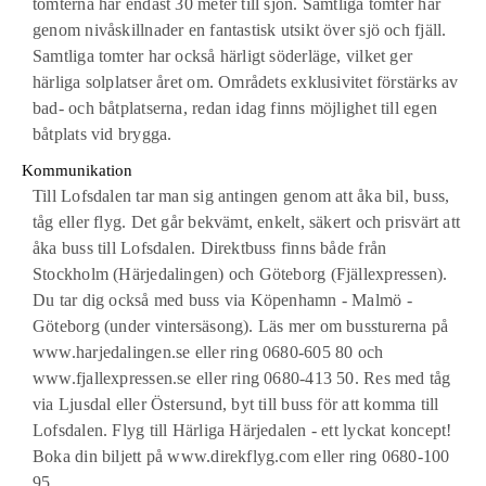
tomterna har endast 30 meter till sjön. Samtliga tomter har
genom nivåskillnader en fantastisk utsikt över sjö och fjäll.
Samtliga tomter har också härligt söderläge, vilket ger
härliga solplatser året om. Områdets exklusivitet förstärks av
bad- och båtplatserna, redan idag finns möjlighet till egen
båtplats vid brygga.
Kommunikation
Till Lofsdalen tar man sig antingen genom att åka bil, buss,
tåg eller flyg. Det går bekvämt, enkelt, säkert och prisvärt att
åka buss till Lofsdalen. Direktbuss finns både från
Stockholm (Härjedalingen) och Göteborg (Fjällexpressen).
Du tar dig också med buss via Köpenhamn - Malmö -
Göteborg (under vintersäsong). Läs mer om bussturerna på
www.harjedalingen.se eller ring 0680-605 80 och
www.fjallexpressen.se eller ring 0680-413 50. Res med tåg
via Ljusdal eller Östersund, byt till buss för att komma till
Lofsdalen. Flyg till Härliga Härjedalen - ett lyckat koncept!
Boka din biljett på www.direkflyg.com eller ring 0680-100
95.