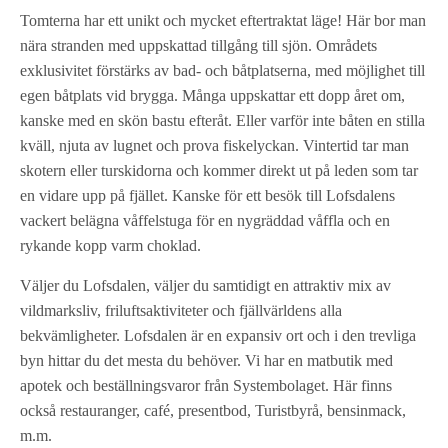
Tomterna har ett unikt och mycket eftertraktat läge! Här bor man
nära stranden med uppskattad tillgång till sjön. Områdets
exklusivitet förstärks av bad- och båtplatserna, med möjlighet till
egen båtplats vid brygga. Många uppskattar ett dopp året om,
kanske med en skön bastu efteråt. Eller varför inte båten en stilla
kväll, njuta av lugnet och prova fiskelyckan. Vintertid tar man
skotern eller turskidorna och kommer direkt ut på leden som tar
en vidare upp på fjället. Kanske för ett besök till Lofsdalens
vackert belägna våffelstuga för en nygräddad våffla och en
rykande kopp varm choklad.
Väljer du Lofsdalen, väljer du samtidigt en attraktiv mix av
vildmarksliv, friluftsaktiviteter och fjällvärldens alla
bekvämligheter. Lofsdalen är en expansiv ort och i den trevliga
byn hittar du det mesta du behöver. Vi har en matbutik med
apotek och beställningsvaror från Systembolaget. Här finns
också restauranger, café, presentbod, Turistbyrå, bensinmack,
m.m.