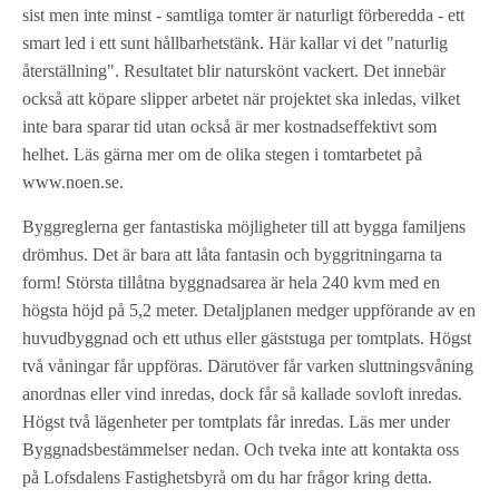
sist men inte minst - samtliga tomter är naturligt förberedda - ett
smart led i ett sunt hållbarhetstänk. Här kallar vi det "naturlig
återställning". Resultatet blir naturskönt vackert. Det innebär
också att köpare slipper arbetet när projektet ska inledas, vilket
inte bara sparar tid utan också är mer kostnadseffektivt som
helhet. Läs gärna mer om de olika stegen i tomtarbetet på
www.noen.se.
Byggreglerna ger fantastiska möjligheter till att bygga familjens
drömhus. Det är bara att låta fantasin och byggritningarna ta
form! Största tillåtna byggnadsarea är hela 240 kvm med en
högsta höjd på 5,2 meter. Detaljplanen medger uppförande av en
huvudbyggnad och ett uthus eller gäststuga per tomtplats. Högst
två våningar får uppföras. Därutöver får varken sluttningsvåning
anordnas eller vind inredas, dock får så kallade sovloft inredas.
Högst två lägenheter per tomtplats får inredas. Läs mer under
Byggnadsbestämmelser nedan. Och tveka inte att kontakta oss
på Lofsdalens Fastighetsbyrå om du har frågor kring detta.