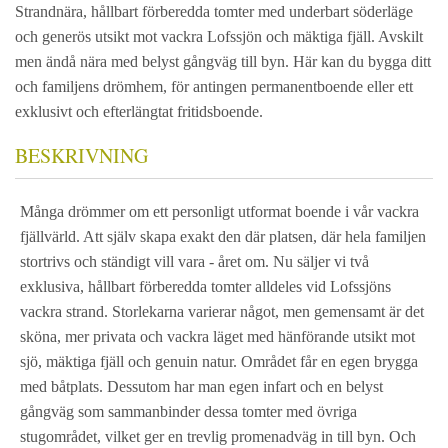
Strandnära, hållbart förberedda tomter med underbart söderläge
och generös utsikt mot vackra Lofssjön och mäktiga fjäll. Avskilt
men ändå nära med belyst gångväg till byn. Här kan du bygga ditt
och familjens drömhem, för antingen permanentboende eller ett
exklusivt och efterlängtat fritidsboende.
BESKRIVNING
Många drömmer om ett personligt utformat boende i vår vackra
fjällvärld. Att själv skapa exakt den där platsen, där hela familjen
stortrivs och ständigt vill vara - året om. Nu säljer vi två
exklusiva, hållbart förberedda tomter alldeles vid Lofssjöns
vackra strand. Storlekarna varierar något, men gemensamt är det
sköna, mer privata och vackra läget med hänförande utsikt mot
sjö, mäktiga fjäll och genuin natur. Området får en egen brygga
med båtplats. Dessutom har man egen infart och en belyst
gångväg som sammanbinder dessa tomter med övriga
stugområdet, vilket ger en trevlig promenadväg in till byn. Och