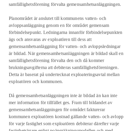
samfällighetsförening förvalta gemensamhetsanläggningen.
Planområdet är anslutet till kommunens vatten- och
avloppsanläggning genom en för området gemensam
förbindelsepunkt. Ledningarna innanför förbindelsepunkten
ägs och ansvaras av exploatören till dess att
gemensamhetsanläggning för vatten- och avloppsledningar
är bildad. När gemensamhetsanläggningen är bildad skall en
samfällighetsförening förvalta den och då kommer
brukningsavgifterna att debiteras samfällighetsföreningen.
Detta är baserat på undertecknat exploateringsavtal mellan
exploatören och kommunen.
Då gemensamhetsanläggningen inte är bildad än kan inte
mer information för tillfället ges. Fram till bildandet av
gemensamhetsanläggningen för området fakturerar
kommunen exploatören kostnad gällande vatten- och avlopp
för varje fastighet som exploatören debiterar därefter varje
fastighetsägare enligt poängräkningsmodellen och med