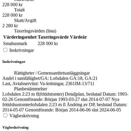
228 000 kr
Totalt
228 000 kr
Skatt/Avgift
2 280 kr
Taxeringsvärden (lista)
Värderingsenhet
Taxeringsvärde
Värdeår
Smahusmark
228 000 kr
Inskrivningar
Inskrivningar
Rättigheter / Gemensamhetsanläggningar
Andel i samfällighet/GA: Lofsdalen GA:18, GA:21
Last, Avtalsservitut: Va-ledningar, 2361IM-13/711
Planbestämmelser
Lofsdalen 2:23 m fl(fritidstomter) Detaljplan, beslutad Datum: 1993-
02-26 Genomförande: Början 1993-03-27 slut 2014-07-07 Nya
fritidshustomterlofsdalen 2:23 m fl Ändring av DP, beslutad Datum:
2014-05-07 Genomförande: Början 2014-06-06 slut 2024-06-05
Vägbeskrivning
Vägbeskrivning