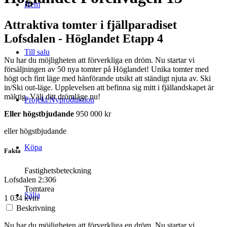
Hem
Attraktiva tomter i fjällparadiset
Lofsdalen - Höglandet Etapp 4
Till salu
Nu har du möjligheten att förverkliga en dröm. Nu startar vi
försäljningen av 50 nya tomter på Höglandet! Unika tomter med
högt och fint läge med hänförande utsikt att ständigt njuta av. Ski
in/Ski out-läge. Upplevelsen att befinna sig mitt i fjällandskapet är
mäktig. Välj ditt drömläge nu!
Projekt/Nyproduktion
Eller högstbjudande
950 000 kr
eller högstbjudande
Köpa
Fakta
Fastighetsbeteckning
Lofsdalen 2:306
Tomtarea
Sälja
1 034 kvm
Beskrivning
Nu har du möjligheten att förverkliga en dröm. Nu startar vi