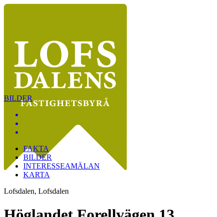
BILDER
FAKTA
BILDER
INTERESSEAMÄLAN
KARTA
Lofsdalen, Lofsdalen
Höglandet Forellvägen 13