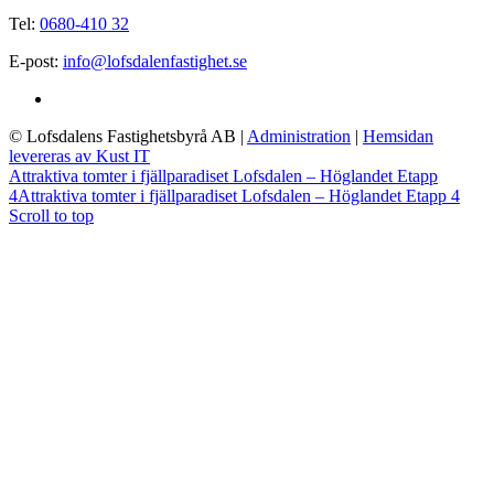
Tel:
0680-410 32
E-post:
info@lofsdalenfastighet.se
© Lofsdalens Fastighetsbyrå AB
|
Administration
|
Hemsidan
levereras av Kust IT
Attraktiva tomter i fjällparadiset Lofsdalen – Höglandet Etapp
4
Attraktiva tomter i fjällparadiset Lofsdalen – Höglandet Etapp 4
Scroll to top