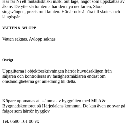
Här får Ni ett fantastiskt ski in/ski out-läge, något som uppskattas av
åkare. De yttersta tomterna har den nya nedfarten, Stora
stugsvängen, precis runt knuten. Här är också nära till skoter- och
längdspår.
VATTEN & AVLOPP
Vatten saknas. Avlopp saknas.
Övrigt
Uppgifterna i objektbeskrivningen härrör huvudsakligen från
säljaren och kontrolleras av fastighetsmäklaren endast om
omständigheterna ger anledning till detta.
Köpare uppmanas att stämma av byggrätten med Miljö &
Byggnadskontoret på Härjedalens kommun. De kan även ge svar på
frågor som härrör bygglov.
Tel. 0680-161 00 vx