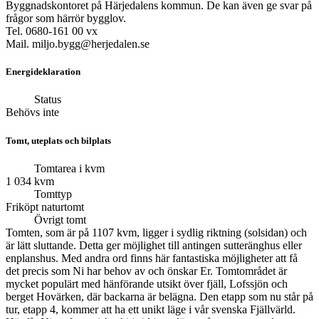
Byggnadskontoret på Härjedalens kommun. De kan även ge svar på
frågor som härrör bygglov.
Tel. 0680-161 00 vx
Mail. miljo.bygg@herjedalen.se
Energideklaration
Status
Behövs inte
Tomt, uteplats och bilplats
Tomtarea i kvm
1 034 kvm
Tomttyp
Friköpt naturtomt
Övrigt tomt
Tomten, som är på 1107 kvm, ligger i sydlig riktning (solsidan) och
är lätt sluttande. Detta ger möjlighet till antingen sutteränghus eller
enplanshus. Med andra ord finns här fantastiska möjligheter att få
det precis som Ni har behov av och önskar Er. Tomtområdet är
mycket populärt med hänförande utsikt över fjäll, Lofssjön och
berget Hovärken, där backarna är belägna. Den etapp som nu står på
tur, etapp 4, kommer att ha ett unikt läge i vår svenska Fjällvärld.