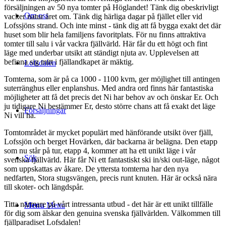
försäljningen av 50 nya tomter på Höglandet! Tänk dig obeskrivligt
Om oss
vacker natur året om. Tänk dig härliga dagar på fjället eller vid
Lofssjöns strand. Och inte minst - tänk dig att få bygga exakt det där
huset som blir hela familjens favoritplats. För nu finns attraktiva
tomter till salu i vår vackra fjällvärld. Här får du ett högt och fint
läge med underbar utsikt att ständigt njuta av. Upplevelsen att
befinna sig mitt i fjällandkapet är mäktig.
Lofsdalen
Tomterna, som är på ca 1000 - 1100 kvm, ger möjlighet till antingen
suterränghus eller enplanshus. Med andra ord finns här fantastiska
möjligheter att få det precis det Ni har behov av och önskar Er. Och
ju tidigare Ni bestämmer Er, desto större chans att få exakt det läge
Försäljningar
Ni vill ha.
Tomtområdet är mycket populärt med hänförande utsikt över fjäll,
Lofssjön och berget Hovärken, där backarna är belägna. Den etapp
som nu står på tur, etapp 4, kommer att ha ett unikt läge i vår
Sök
svenska fjällvärld. Här får Ni ett fantastiskt ski in/ski out-läge, något
som uppskattas av åkare. De yttersta tomterna har den nya
nedfarten, Stora stugsvängen, precis runt knuten. Här är också nära
till skoter- och längdspår.
Titta närmare på vårt intressanta utbud - det här är ett unikt tillfälle
Menu
Menu
för dig som älskar den genuina svenska fjällvärlden. Välkommen till
fjällparadiset Lofsdalen!