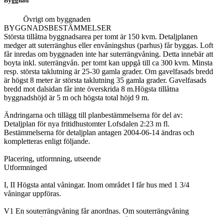
Byggnad
Övrigt om byggnaden
BYGGNADSBESTÄMMELSER
Största tillåtna byggnadsarea per tomt är 150 kvm. Detaljplanen
medger att suterränghus eller envåningshus (parhus) får byggas. Loft
får inredas om byggnaden inte har suterrängvåning. Detta innebär att
boyta inkl. suterrängvån. per tomt kan uppgå till ca 300 kvm. Minsta
resp. största taklutning är 25-30 gamla grader. Om gavelfasads bredd
är högst 8 meter är största taklutning 35 gamla grader. Gavelfasads
bredd mot dalsidan får inte överskrida 8 m.Högsta tillåtna
byggnadshöjd är 5 m och högsta total höjd 9 m.
Ändringarna och tillägg till planbestämmelserna för del av:
Detaljplan för nya fritidhustomter Lofsdalen 2:23 m fl.
Bestämmelserna för detaljplan antagen 2004-06-14 ändras och
kompletteras enligt följande.
Placering, utformning, utseende
Utformninged
I, II Högsta antal våningar. Inom området I får hus med 1 3/4
våningar uppföras.
V1 En souterrängvåning får anordnas. Om souterrängvåning