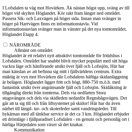
I Lofsdalen ta väg mot Hovärken. Åk nästan högst upp, sväng av till
höger vid skylten Höglandet. Kör rakt fram längre ned området.
Passera Sik- och Laxvägen på höger sida. Innan man svänger in
höger på Harrvägen finns en informationstavla. Vid
informationstavlan svänger man in vänster på det nya tomtområdet,
Höglandet Etapp 4.
NÄROMRÅDE
Allmänt om området
Höglandet är ett relativt nytt attraktivt tomtområde för fritidshus i
Lofsdalen. Området har snabbt blivit mycket populärt med sitt höga
vackra läge och hänförande utsikt över fjäll och Lofssjön, Här har
man känslan av att befinna sig mitt i fjällvärldens centrum. Extra
mäktig är vyn mot Hovärken där Lofsdalens häftiga skidanläggning
är belägen. Höglandet ligger fritt och högt, 880-750 m.ö.h. med
fantastisk utsikt över angränsande fjäll och Lofssjön. Skidåkning är
tillgänglig direkt från tomterna. Dels via nedfarten Stora
stugsvängen och dels via skidleden nedanför Regnsbågsvägen. Det
går att ta sig till och från liftsystemet på skidor! Här har du även
närhet till längd- tur- och skoterleder samt vandringsleder. Till
bykärnan med all tänkbar service är det ca 3 km. Höglandet erbjuder
ett drömläge i fjällparadiset Lofsdalen - en genuin och personlig ort i
härliga Härjedalen som växer så det knakar.
Kommunikation