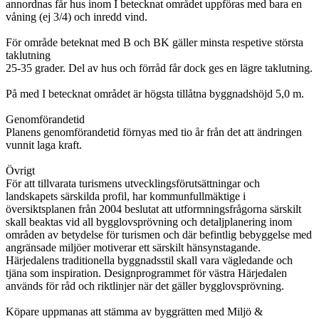
annordnas får hus inom I betecknat området uppföras med bara en
våning (ej 3/4) och inredd vind.
För område beteknat med B och BK gäller minsta respetive största
taklutning
25-35 grader. Del av hus och förråd får dock ges en lägre taklutning.
På med I betecknat området är högsta tillåtna byggnadshöjd 5,0 m.
Genomförandetid
Planens genomförandetid förnyas med tio år från det att ändringen
vunnit laga kraft.
Övrigt
För att tillvarata turismens utvecklingsförutsättningar och
landskapets särskilda profil, har kommunfullmäktige i
översiktsplanen från 2004 beslutat att utformningsfrågorna särskilt
skall beaktas vid all bygglovsprövning och detaljplanering inom
områden av betydelse för turismen och där befintlig bebyggelse med
angränsade miljöer motiverar ett särskilt hänsynstagande.
Härjedalens traditionella byggnadsstil skall vara vägledande och
tjäna som inspiration. Designprogrammet för västra Härjedalen
används för råd och riktlinjer när det gäller bygglovsprövning.
Köpare uppmanas att stämma av byggrätten med Miljö &