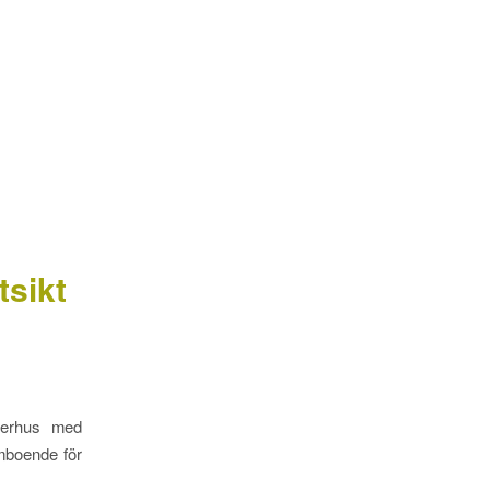
öpa
Sälja
Om oss
Lofsdalen
Försäljningar
tsikt
mmerhus med
ömboende för