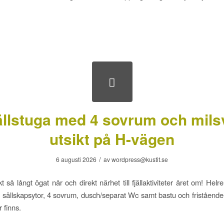
ällstuga med 4 sovrum och mils
utsikt på H-vägen
/
6 augusti 2026
av
wordpress@kustit.se
t så långt ögat når och direkt närhet till fjällaktiviteter året om! Hel
 sällskapsytor, 4 sovrum, dusch/separat Wc samt bastu och friståend
r finns.