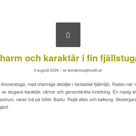
harm och karaktär i fin fjällstug
/
3 augusti 2026
av
wordpress@kustit.se
timmerstuga, med charmiga detaljer i fantastisk fjällmiljö. Redan när m
 av stugans karaktär, värme och genomtänkta inredning. En mysig st
 sovrum, varav två på loftet. Bastu. Rejäl altan och balkong. Skotergar
gård.