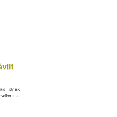
d
vilt
s i idyllisk
svallen mot