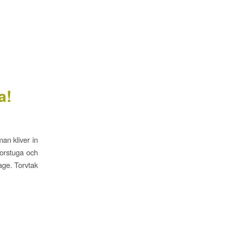
a!
an kliver in
orstuga och
age. Torvtak