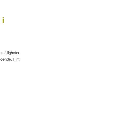
 i
 möjligheter
boende. Fint