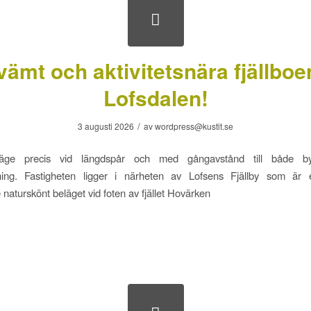
ämt och aktivitetsnära fjällboe
Lofsdalen!
/
3 augusti 2026
av
wordpress@kustit.se
läge precis vid längdspår och med gångavstånd till både b
gning. Fastigheten ligger i närheten av Lofsens Fjällby som är e
naturskönt beläget vid foten av fjället Hovärken