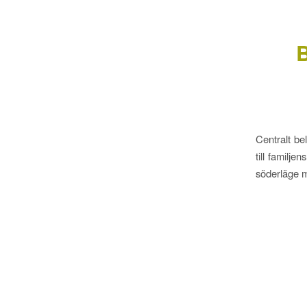
B
Centralt be
till familj
söderläge me