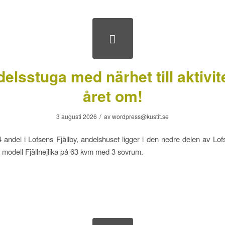
elsstuga med närhet till aktivit
året om!
/
3 augusti 2026
av
wordpress@kustit.se
4 andel i Lofsens Fjällby, andelshuset ligger i den nedre delen av Lofs
 modell Fjällnejlika på 63 kvm med 3 sovrum.