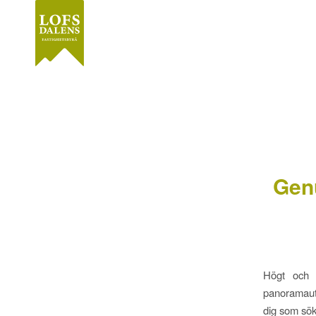
Genu
Högt och f
panoramauts
dig som söke