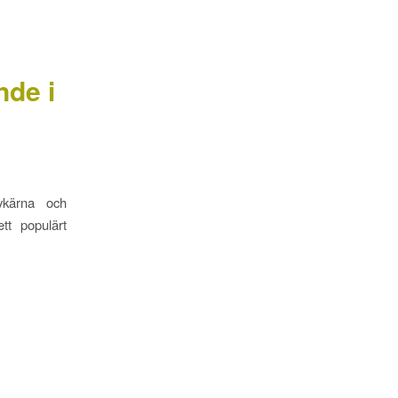
nde i
ykärna och
tt populärt