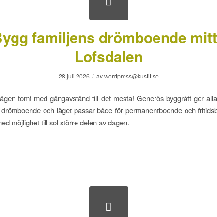
ygg familjens drömboende mitt
Lofsdalen
/
28 juli 2026
av
wordpress@kustit.se
lägen tomt med gångavstånd till det mesta! Generös byggrätt ger alla
ens drömboende och läget passar både för permanentboende och fritids
d möjlighet till sol större delen av dagen.