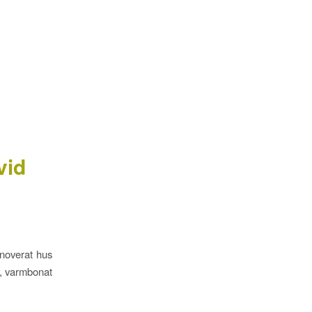
vid
renoverat hus
e, varmbonat