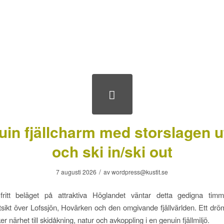
Hem
Till salu
Projekt/Nyproduktion
K
in fjällcharm med storslagen u
och ski in/ski out
/
7 augusti 2026
av
wordpress@kustit.se
ritt beläget på attraktiva Höglandet väntar detta gedigna ti
ikt över Lofssjön, Hovärken och den omgivande fjällvärlden. Ett dr
r närhet till skidåkning, natur och avkoppling i en genuin fjällmiljö.