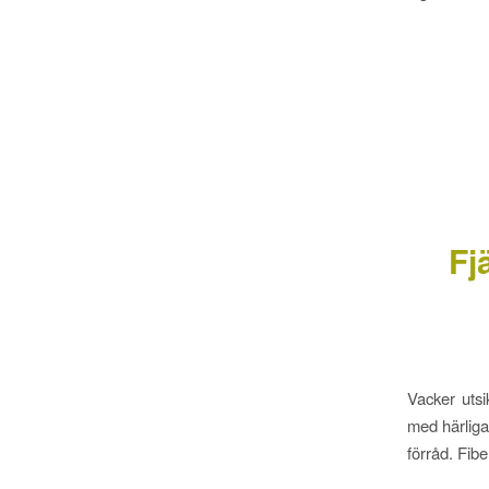
Fj
Vacker utsik
med härliga
förråd. Fibe