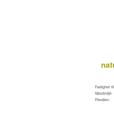
nat
Fastighet t
fäbodmiljö
Risvålen.