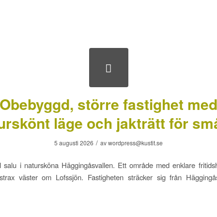
Obebyggd, större fastighet me
urskönt läge och jakträtt för små
/
5 augusti 2026
av
wordpress@kustit.se
ill salu i natursköna Häggingåsvallen. Ett område med enklare fritidshu
 strax väster om Lofssjön. Fastigheten sträcker sig från Häggingå