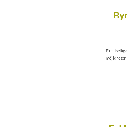
Rym
Fint beläg
möjligheter.