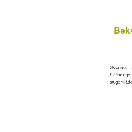
Bekv
Skidnära 
Fjällanläg
stugområde 