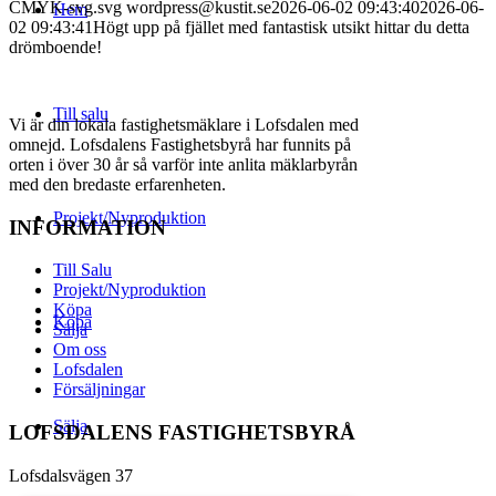
CMYK-svg.svg
wordpress@kustit.se
2026-06-02 09:43:40
2026-06-
Hem
02 09:43:41
Högt upp på fjället med fantastisk utsikt hittar du detta
drömboende!
Till salu
Vi är din lokala fastighetsmäklare i Lofsdalen med
omnejd. Lofsdalens Fastighetsbyrå har funnits på
orten i över 30 år så varför inte anlita mäklarbyrån
med den bredaste erfarenheten.
Projekt/Nyproduktion
INFORMATION
Till Salu
Projekt/Nyproduktion
Köpa
Köpa
Sälja
Om oss
Lofsdalen
Försäljningar
Sälja
LOFSDALENS FASTIGHETSBYRÅ
Lofsdalsvägen 37