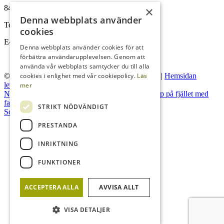
842 96 Lofsdalen
×
Om oss
Denna webbplats använder
Tel:
0680-410 32
cookies
E-post:
info@lofsdalenfastighet.se
Denna webbplats använder cookies för att
förbättra användarupplevelsen. Genom att
Lofsdalen
använda vår webbplats samtycker du till alla
© Lofsdalens Fastighetsbyrå AB
|
Administration
|
Hemsidan
cookies i enlighet med vår cookiepolicy.
Läs
levereras av Kust IT
mer
Nybyggt med ski in ski out på Höglandet
Högt upp på fjället med
fantastisk utsikt hittar du detta drömboende!
STRIKT NÖDVÄNDIGT
Försäljningar
Scroll to top
PRESTANDA
INRIKTNING
Sök
FUNKTIONER
ACCEPTERA ALLA
AVVISA ALLT
Menu
Menu
VISA DETALJER