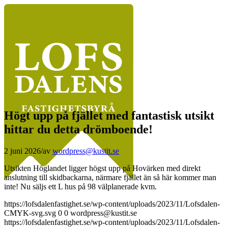
Högt upp på fjället med fantastisk utsikt
hittar du detta drömboende!
2 juni 2026
/
av
wordpress@kustit.se
Utsikten Höglandet ligger högst upp på Hovärken med direkt
anslutning till skidbackarna, närmare fjället än så här kommer man
inte! Nu säljs ett L hus på 98 välplanerade kvm.
https://lofsdalenfastighet.se/wp-content/uploads/2023/11/Lofsdalen-
CMYK-svg.svg
0
0
wordpress@kustit.se
https://lofsdalenfastighet.se/wp-content/uploads/2023/11/Lofsdalen-