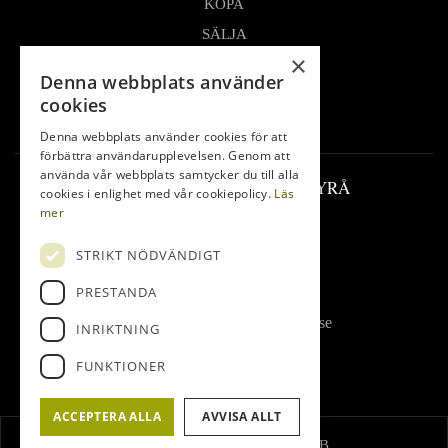
KÖPA
SÄLJA
×
OM OSS
Denna webbplats använder
LOFSDALEN
cookies
FÖRSÄLJNINGAR
Denna webbplats använder cookies för att
förbättra användarupplevelsen. Genom att
använda vår webbplats samtycker du till alla
LOFSDALENS FASTIGHETSBYRÅ
cookies i enlighet med vår cookiepolicy.
Läs
mer
Lofsdalsvägen 37
STRIKT NÖDVÄNDIGT
842 96 Lofsdalen
Tel:
0680-410 32
PRESTANDA
E-post:
info@lofsdalenfastighet.se
INRIKTNING
FUNKTIONER
ACCEPTERA ALLA
AVVISA ALLT
© Lofsdalens Fastighetsbyrå AB