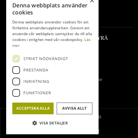
×
Denna webbplats använder
LOFSDALEN
cookies
FÖRSÄLJNINGAR
Denna webbplats använder cookies för att
förbättra användarupplevelsen. Genom att
använda vår webbplats samtycker du till alla
LOFSDALENS FASTIGHETSBYRÅ
cookies i enlighet med vår cookiepolicy.
Läs
mer
Lofsdalsvägen 37
STRIKT NÖDVÄNDIGT
842 96 Lofsdalen
Tel:
0680-410 32
PRESTANDA
E-post:
info@lofsdalenfastighet.se
INRIKTNING
FUNKTIONER
ACCEPTERA ALLA
AVVISA ALLT
© Lofsdalens Fastighetsbyrå AB
VISA DETALJER
Administration
Hemsidan levereras av Kust IT