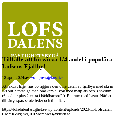
Tillfälle att förvärva 1/4 andel i populära
Lofsens Fjällby!
18 april 2024
/
av
wordpress@kustit.se
Attraktivt läge, hus 56 ligger i den övre delen av fjällbyn med ski in
ski out. Storstuga med braskamin, kök med matplats och 3 sovrum
(6 bäddar plus 2 extra i bäddbar soffa). Badrum med bastu. Närhet
till längdspår, skoterleder och till liftar.
https://lofsdalenfastighet.se/wp-content/uploads/2023/11/Lofsdalen-
CMYK-svg.svg
0
0
wordpress@kustit.se