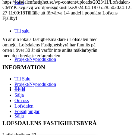
https://lofsdalenfastighet.se/wp-content/uploads/2023/11/Lofsdalen-
Hem
CMYK-svg.svg
wordpress@kustit.se
2024-04-18 05:28:50
2024-12-
27 11:00:18
Tillfälle att förvärva 1/4 andel i populära Lofsens
Fjällby!
Till salu
Vi är din lokala fastighetsmäklare i Lofsdalen med
omnejd. Lofsdalens Fastighetsbyrå har funnits på
orten i över 30 år så varför inte anlita mäklarbyrån
med den bredaste erfarenheten.
Projekt/Nyproduktion
INFORMATION
Till Salu
Projekt/Nyproduktion
Köpa
Köpa
Sälja
Om oss
Lofsdalen
Försäljningar
Sälja
LOFSDALENS FASTIGHETSBYRÅ
Lofsdalsvägen 37