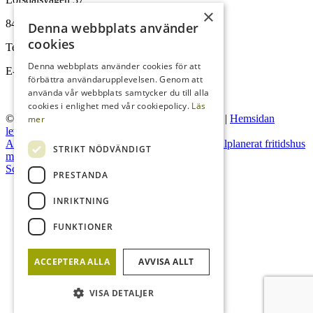
×
Om oss
842 96 Lofsdalen
Denna webbplats använder
cookies
Tel:
0680-410 32
Denna webbplats använder cookies för att
E-post:
info@lofsdalenfastighet.se
förbättra användarupplevelsen. Genom att
Lofsdalen
använda vår webbplats samtycker du till alla
cookies i enlighet med vår cookiepolicy.
Läs
© Lofsdalens Fastighetsbyrå AB
|
Administration
|
Hemsidan
mer
levereras av Kust IT
Andelsstuga med närhet till aktiviteter året om!
Välplanerat fritidshus
STRIKT NÖDVÄNDIGT
Försäljningar
med ski-in & out läge i populära Lövhammaren
Scroll to top
PRESTANDA
INRIKTNING
Sök
FUNKTIONER
ACCEPTERA ALLA
AVVISA ALLT
Menu
Menu
VISA DETALJER