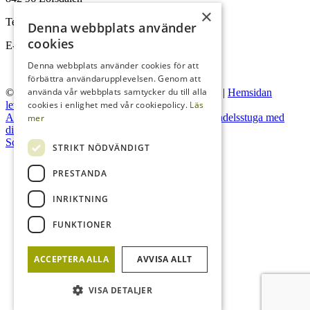
×
Om oss
Tel:
0680-410 32
Denna webbplats använder
cookies
E-post:
info@lofsdalenfastighet.se
Denna webbplats använder cookies för att
förbättra användarupplevelsen. Genom att
Lofsdalen
använda vår webbplats samtycker du till alla
© Lofsdalens Fastighetsbyrå AB
|
Administration
|
Hemsidan
levereras av Kust IT
cookies i enlighet med vår cookiepolicy.
Läs
Andelsstuga med närhet till aktiviteter året om!
Andelsstuga med
mer
direkt närhet till liftar och skidspår
Scroll to top
STRIKT NÖDVÄNDIGT
Försäljningar
PRESTANDA
INRIKTNING
Sök
FUNKTIONER
ACCEPTERA ALLA
AVVISA ALLT
Menu
Menu
VISA DETALJER