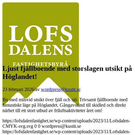
Ljust fjällboende med storslagen utsikt på
Höglandet!
23 februari 2026
/
av
wordpress@kustit.se
Bo med milsvid utsikt över fjäll och sjö. Trivsamt fjällboende med
fantastiskt läge på Höglandet. Gångavstånd till skidled och direkt
närhet till ett stort utbud av friluftsaktiviteter året om!
https://lofsdalenfastighet.se/wp-content/uploads/2023/11/Lofsdalen-
CMYK-svg.svg
0
0
wordpress@kustit.se
https://lofsdalenfastighet.se/wp-content/uploads/2023/11/Lofsdalen-