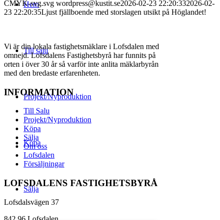
CMYK-svg.svg
wordpress@kustit.se
2026-02-23 22:20:33
2026-02-
Hem
23 22:20:35
Ljust fjällboende med storslagen utsikt på Höglandet!
Vi är din lokala fastighetsmäklare i Lofsdalen med
Till salu
omnejd. Lofsdalens Fastighetsbyrå har funnits på
orten i över 30 år så varför inte anlita mäklarbyrån
med den bredaste erfarenheten.
INFORMATION
Projekt/Nyproduktion
Till Salu
Projekt/Nyproduktion
Köpa
Sälja
Köpa
Om oss
Lofsdalen
Försäljningar
LOFSDALENS FASTIGHETSBYRÅ
Sälja
Lofsdalsvägen 37
842 96 Lofsdalen