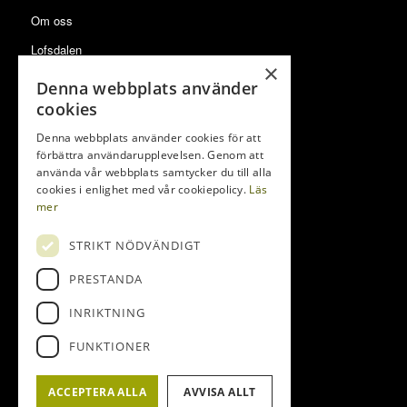
Om oss
Lofsdalen
×
Försäljningar
Denna webbplats använder
cookies
Denna webbplats använder cookies för att
förbättra användarupplevelsen. Genom att
använda vår webbplats samtycker du till alla
LOFSDALENS FASTIGHETSBYRÅ
cookies i enlighet med vår cookiepolicy.
Läs
mer
Lofsdalsvägen 37
842 96 Lofsdalen
STRIKT NÖDVÄNDIGT
Tel:
0680-410 32
PRESTANDA
E-post:
info@lofsdalenfastighet.se
INRIKTNING
FUNKTIONER
ACCEPTERA ALLA
AVVISA ALLT