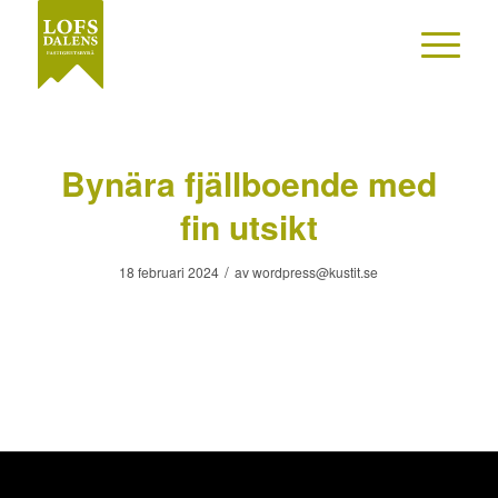
Bynära fjällboende med
fin utsikt
/
18 februari 2024
av
wordpress@kustit.se